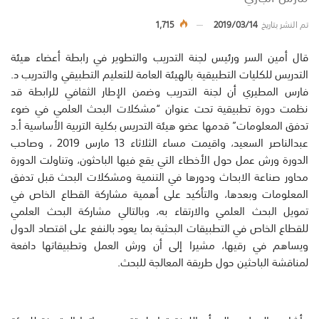
تم النشر بتاريخ
2019/03/14
1,715
قال أمين السر ورئيس لجنة التدريب والتطوير في رابطة أعضاء هيئة
التدريس للكليات التطبيقية بالهيئة العامة للتعليم التطبيقي والتدريب د.
فارس المطيري أن لجنة التدريب وضمن الإطار الثقافي للرابطة قد
نظمت دورة تطبيقية تحت عنوان “مشكلات البحث العلمي في ضوء
تدفق المعلومات” قدمها عضو هيئة التدريس بكلية التربية الأساسية أ.د
عبدالناصر السعيد، واقيمت مساء الثلاثاء 13 مارس 2019 ، وصاحب
الدورة ورش عمل حول الأخطاء التي يقع فيها الباحثون، وتناولت الدورة
محاور صناعة الابحاث ودورها في التنمية ومشكلات البحث قبل تدفق
المعلومات وبعدها، والتأكيد على أهمية مشاركة القطاع الخاص في
تمويل البحث العلمي والارتقاء به، وبالتالي مشاركة البحث العلمي
للقطاع الخاص في التطبيقات البحثية بما يعود بالنفع على اقتصاد الدول
ويساهم في رقيها، مشيرا إلى أن ورش العمل وتطبيقاتها دافعة
لمناقشة الباحثين حول طريقة المعالجة للبحث.