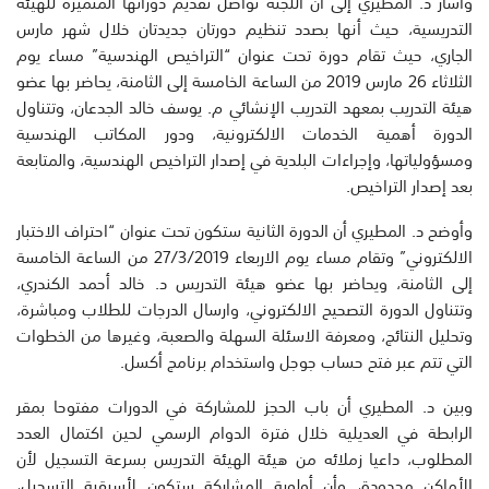
وأشار د. المطيري إلى أن اللجنة تواصل تقديم دوراتها المتميزة للهيئة
التدريسية، حيث أنها بصدد تنظيم دورتان جديدتان خلال شهر مارس
الجاري، حيث تقام دورة تحت عنوان “التراخيص الهندسية” مساء يوم
الثلاثاء 26 مارس 2019 من الساعة الخامسة إلى الثامنة، يحاضر بها عضو
هيئة التدريب بمعهد التدريب الإنشائي م. يوسف خالد الجدعان، وتتناول
الدورة أهمية الخدمات الالكترونية، ودور المكاتب الهندسية
ومسؤولياتها، وإجراءات البلدية في إصدار التراخيص الهندسية، والمتابعة
بعد إصدار التراخيص.
وأوضح د. المطيري أن الدورة الثانية ستكون تحت عنوان “احتراف الاختبار
الالكتروني” وتقام مساء يوم الاربعاء 27/3/2019 من الساعة الخامسة
إلى الثامنة، ويحاضر بها عضو هيئة التدريس د. خالد أحمد الكندري،
وتتناول الدورة التصحيح الالكتروني، وارسال الدرجات للطلاب ومباشرة،
وتحليل النتائج، ومعرفة الاسئلة السهلة والصعبة، وغيرها من الخطوات
التي تتم عبر فتح حساب جوجل واستخدام برنامج أكسل.
وبين د. المطيري أن باب الحجز للمشاركة في الدورات مفتوحا بمقر
الرابطة في العديلية خلال فترة الدوام الرسمي لحين اكتمال العدد
المطلوب، داعيا زملائه من هيئة الهيئة التدريس بسرعة التسجيل لأن
الأماكن محدودة، وأن أولوية المشاركة ستكون لأسبقية التسجيل،