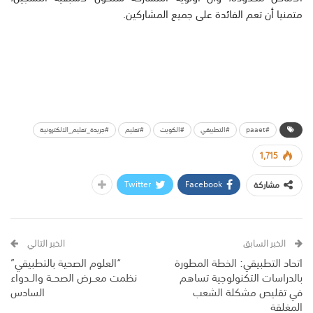
متمنيا أن تعم الفائدة على جميع المشاركين.
#paaet
#التطبيقي
#الكويت
#تعليم
#جريدة_تعليم_الالكترونية
1,715
Twitter
Facebook
مشاركة
الخبر السابق
الخبر التالي
اتحاد التطبيقي: الخطة المطورة
“العلوم الصحية بالتطبيقي”
بالدراسات التكنولوجية تساهم
نظمت معــرض الصحــة والــدواء
في تقليص مشكلة الشعب
السادس
المغلقة