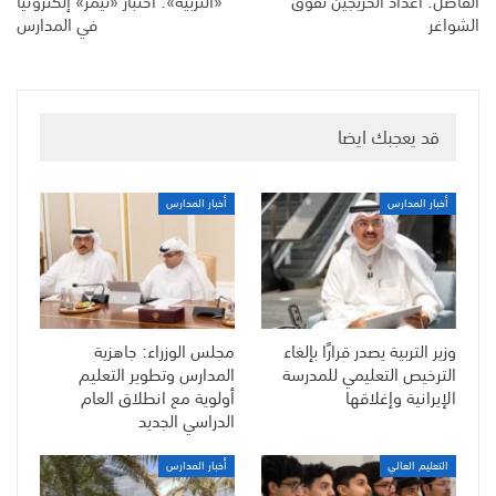
الفاضل: أعداد الخريجين تفوق
«التربية»: اختبار «تيمز» إلكترونياً
الشواغر
في المدارس
قد يعجبك ايضا
أخبار المدارس
أخبار المدارس
وزير التربية يصدر قرارًا بإلغاء
مجلس الوزراء: جاهزية
الترخيص التعليمي للمدرسة
المدارس وتطوير التعليم
الإيرانية وإغلاقها
أولوية مع انطلاق العام
الدراسي الجديد
التعليم العالي
أخبار المدارس