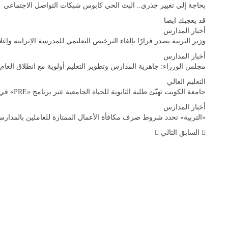
بحاجة إلى تغيير جذري.. البث الحي كابوس شبكات التواصل الاجتماعي
قد يعجبك ايضا
أخبار المدارس
وزير التربية يصدر قرارًا بإلغاء الترخيص التعليمي للمدرسة الإيرانية وإغلا
أخبار المدارس
مجلس الوزراء: جاهزية المدارس وتطوير التعليم أولوية مع انطلاق العام
التعليم العالي
جامعة الكويت تهيّئ طلبة الثانوية للحياة الجامعية عبر برنامج «PRE» في نسخته الثانية
أخبار المدارس
«التربية» تحدد شروط صرف مكافأة الأعمال الممتازة للعاملين بالمدار
السابق
التالي