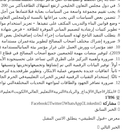
6. يجب تقييم مجموعة واسعة من السياسات بعناية قبلاعتمادها من أجل تع
7. تتضمن بعض السياسات التي يجب مراعاتها بالنسبة لدولمجلس التعاون ا
• وضع قوانين البناء والتدريب المكثف على تنفيذها. • تعزيز استخدام موا
• تطوير كتيبات إرشادية لتصميم المباني الموفرة للطاقة. • فرض شهادة 
8. يتطلب التنفيذ الناجح لهذه السياسات إجراء أبحاث إضافيةلحل بعض 
9. ضرورة إشراك مختلف أصحاب المصالح لتطوير بيئةعمران مستدامة وانشا
2019)، لتوفير منصات مهمة للجمعبين جميع أصحاب المصالح في قطاع الب
11. ضرورة وأهمية التركيز على الطرق التي تساعد على تحسينجودة الأ
• أولاً: توفير البيانات الرقمية التي تم إنشاؤها وتجميعهاوتخزينها وتنسي
• ثانياً: اتفاقيات جديدة بخصوص عملية الابتكار، وتطوير طرقجديدة لت
• ثالثًا: إستخدام التقنيات الرقمية لتعزيز الخبرات التعليميةفي الحرم 
12. ضرورة تضافر الجهود والطاقات لمواجهة التحديات المختلفةالتي تواجه قطاعات البناء والتشييد والإعمار والطاقةوالتوجه بصورة جدية لتبني الاستراتيجيات الحديثة لضمانبيئة عمرانية مستدامة لمحيطنا الخليجي.
#ابتكار
#اجيال
#الإبداع_والريادة
#التربية
#التعليم_العالي
#الكويت
#تعليم
#ت
1٬896
مشاركة
Linkedin
WhatsApp
Twitter
Facebook
الخبر السابق
معرض «قبول التطبيقي» ينطلق الاثنين المقبل
الخبر التالي