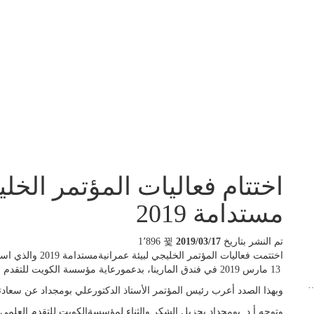
اختتام فعاليات المؤتمر الخلي
مستدامة 2019
تم النشر بتاريخ
2019/03/17
1٬896
13 مارس 2019 في فندق المارينا، بدعمورعاية مؤسسة الكويت للتقدم العلمي وبتنظيم مشترك منالمؤسسة ومعهد الكويت للأبحاث العلمية وجامعة الكويتوكذلك معهد ماساتشوستس للتكنولوجيا في الولاياتالمتحدة الأميركية.
…
وبهذا الصدد أعرب رئيس المؤتمر الأستاذ الدكتورعلي بومجداد عن سعادته بنجاح المؤتمر وبالأبحاث ال
وتوجه أ.د. بومجداد بجزيل الشكر والثناء لمؤسسةالكويت للتقدم العلم