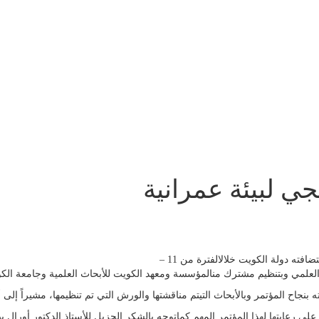
جي لبيئة عمرانية
اختتمت فعاليات المؤتمر الخليجي لبيئة عمرانيةمستدامة 2019 والذي استضافته دولة الكويت خلالالفترة من 11 –
تيتم مناقشتها والورش التي تم تنظيمها، مشيراً إلى أن عددالمشاركين في المؤتمر قد فاق التوقعات حيث كان عد
ي على رعايتها لهذا المؤتمر المهم كماتوجه بالشكر الجزيل للأستاذ الدكتور 