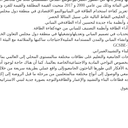
5. في دول مجلس التعاون الخليجي ارتفع استهلاك الطاقة
زيز كفاءة استخدام الطاقة في المبانيوالنمو الاقتصادي في منطقة دول مجلس التع
لخليجي النقاط التالية على سبيل المثاللا الحصر:
د وأنظمة بناء جديدة لتحسين أداء الطاقةفي المباني.
أداء الطاقة وأنظمة التصنيف للمباني من جهةكفاءة الطاقة.
التحديات في تصميم المباني وتعديلهاوتشغيلها في منطقة دول مجلس التعاون الخ
ء المباني والمدن المستدامة الملبيةلاحتياجات ساكنيها والمتلائمة مع البيئة 
10. عقد مؤتمرات وورش العمل على غرار مؤتمر بيئة المبانيالمستدامة (GCSBE-
ناء والتشييدالعمراني.
بحاث الجامعية والتعليم على نطاقات مختلفة منالمستوى المحلي إلى العالمي بم
قها بخصوص النواحي المادية والاجتماعيةالخاصة بعالمنا، كما أن هناك حاجة لوجود أ
رجمة الأفكار التي طورها الباحثون الجامعيونإلى واقع عملي بطريقة سريعة من 
الجامعي والوصول إلى أنواع مختلفة منالمتعلمين من مرحلة ما قبل الروضة إلى إكت
فوق