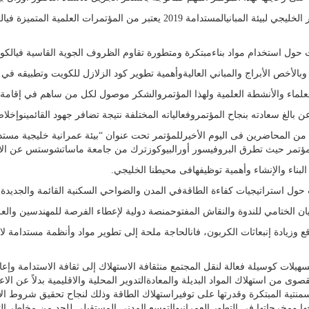
يد منالعلماء والأكاديميين والمختصين المتميزين في صناعة البناءوالتشييد والطاقة.
حول استخدام مواد بناءمبتكرة ومتطورة تقاوم الظروف الجوية القاسية فيالكويت،
بالأخص الأبراج والمباني العاليةوأهمية تطوير كود الزلازل للكويت وتطبيقه في 
لعلماء والأنشطة العلمية ولهذا المؤتمروالشكر موصول لكل من ساهم في إقامة و
الغ سعادته بنجاح المؤتمروفعالياته المختلفة نتيجة تضافر جهود القائمينوإخلاصهم
 من المحاضرين فى اليوم الأخيرللمؤتمر تحت عنوان “بيئة عمرانية خليجية مستد
للمؤتمر حيث تطرق البروفيسور أورالبيوكوزترك من جامعة ماساتشوستس عن الاستدا
لبناء والإنشاء وأهمية توظيفهافى محيطنا الخليجي.
استراتيجيات كفاءة الطاقةفي المدن والضواحي السكنية القائمة والجديدة وأشار
ع وزيادة إنبعاثات الكربون، فانالحاجة ملحة إلى تطوير مواد وأنظمة مستدامة لا
لات كوسيلة فعالة لنقل المجتمع منثقافة الاستهلاك إلى ثقافة الاستدامة وإعادة ا
قصوى من استهلاك المواد البديلة والمعادةالتدوير المحلية والاقليمية بدلاً عن الا
اسمنتية المبتكرة وقدرتها على توفيراستهلاك الطاقة وذلك لنجاح تحقيق شروط ا
ها ومخرجاتها في التطور العمرانيوالتوسع المدني المستقبلي للحد من مخاطر الت