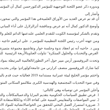
وبدوره ذكر عضو اللجنة التوجيهية للمؤتمر الدكتورحسن كمال أن المؤتمر الخليجي ‏لبيئة المبانيالمستدامة 2019 يعتبر من المؤتمرات العلمية المتميزة فيالكويت، فقد شارك في المؤتمر العد
وأشار إلى
أن قد تم عرض العديد من الأوراق العلميةفي هذا المؤتمر والتي تمحورت 
وأوضح الدكتور كمال أنه تم عرض ومناقشة أثرالزلازل على أداء المباني و
وتقدم بالشكر لمؤسسة الكويت للتقدم العلمي علىدعمها الدائم للعلم وا
ومن جهته أعرب رئيس اللجنة التنظيمية للمؤتمر د. علي ابراهيم حاجيه عن ب
وبين د. حاجيه أنه تم انعقاد ندوة وجلسة حوار ونقاشمع مجموعة متميزة
الفرص والتحديات والحلول المبتكرة“ تناولت العناوينالأربعة الرئيسية 
وتحدث البروفيسور آرس ميير حول آخر التطوراتالعالمية المرتبطة بمواد ا
كما شارك البروفيسور منصف كرارتي من جامعةكولورادو/ بولدر بحديث حول 
واختتم مؤتمر الخليج لبيئة عمرانية مستدامة 2019 فعالياته حيث قدم بالبيان الختامي للندوة والنقاش المفتوحمنصة دولية لإعطاء الفرصة للمهندسين والعلماء والباحثين،والمتحدثين المتميزين، وجميع الحاضرين لمناقشةالاحتياجات البحثية ومجالات التطبيق للتنمية المستدامةللبنية التحتية في المستقبل وكذلك تعديل الأنظمة الحالية،وإن هذا المؤتمر هو أحد ثمار نتائج المشروع التعاونيالمشترك بين معهد ماساتشوستس للتكنولوجيا ومعهدالكويت للأبحاث العلمية وجامعة الكويت والمدعوم منمؤسسة الكويت للتقدم العلمي والذي اكتمل بنجاح كبير،وقدم هذا المؤتمر أساليب مبتكرة وحلول تكنولوجيةواستراتيجيات متكاملة لأصحاب القرار وللشركات الناشئةوحلول قابلة للتطبيق، ودليل للتطورات المستقبلية.
وفي ضوء التحديات المجتمعية والهندسية الكبرى مثلالنمو السكانى المتوق
وأعلن
المؤتمر
عن
توصياته
وهي
كالتالي
:
1. فرض تطبيق السياسات الحكومية بتقديم المزايا والدعمبالمكافآت والتسهي
2. تبني المواصفات والمقاييس المبنية على كفاءة الأداء وذلكللاستفادة ال
3. ضرورة استمرار العمل البحثي للتحقق من الخواصالانشائية للمواد ال
4. الحاجة إلى الخطط والسياسات التي تدعم البحث العلمىلاستخدام نتائج