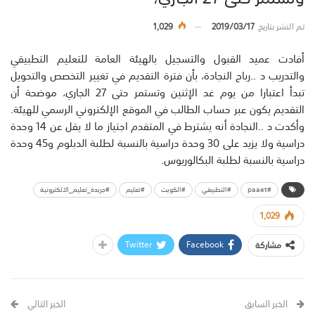
تم النشر بتاريخ
2019/03/17
1,029
أفادت عميد القبول والتسجيل بالهيئة العامة للتعليم التطبيقي
والتدريب د ..رباح النجادة، بأن ‏فترة التقديم في تغيير التخصص والتحويل
تبدأ اعتبارا من يوم غد الإثنين وتستمر حتى 27 الجاري، موضحة أن
التقديم يكون عبر حساب الطالب في الموقع الإلكتروني الرسمي للهيئة.
وأكدت د ..النجادة أنه ‏يشترط في المتقدم ‏اجتياز ما لا يقل عن 14 وحدة
دراسية ولا يزيد على ‏30 وحدة دراسية بالنسبة لطلبة الدبلوم و45 وحدة
دراسية بالنسبة لطلبة البكالوريوس.
#paaet
#التطبيقي
#الكويت
#تعليم
#جريدة_تعليم_الالكترونية
1,029
Twitter
Facebook
مشاركة
الخبر السابق
الخبر التالي