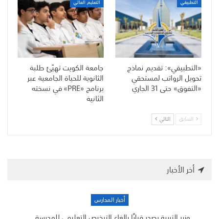
التطبيقي
التعليم العالي
«التطبيقي»: تقديم نماذج
جامعة الكويت تهيّئ طلبة
تحويل الرواتب لمستحقي
الثانوية للحياة الجامعية عبر
«التفوق» حتى 31 الجاري
برنامج «PRE» في نسخته
الثانية
السابق
التالي
أخر الأخبار
أخبار المدارس
وزير التربية يصدر قرارًا بإلغاء الترخيص التعليمي للمدرسة…