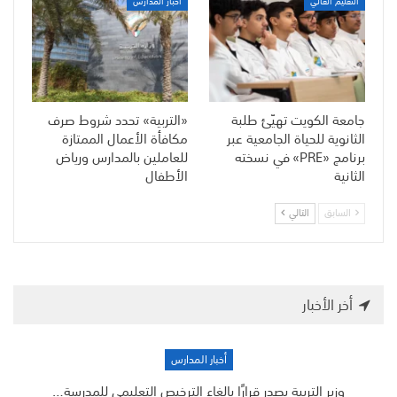
التعليم العالي
أخبار المدارس
جامعة الكويت تهيّئ طلبة
«التربية» تحدد شروط صرف
الثانوية للحياة الجامعية عبر
مكافأة الأعمال الممتازة
برنامج «PRE» في نسخته
للعاملين بالمدارس ورياض
الثانية
الأطفال
السابق
التالي
أخر الأخبار
أخبار المدارس
وزير التربية يصدر قرارًا بإلغاء الترخيص التعليمي للمدرسة…