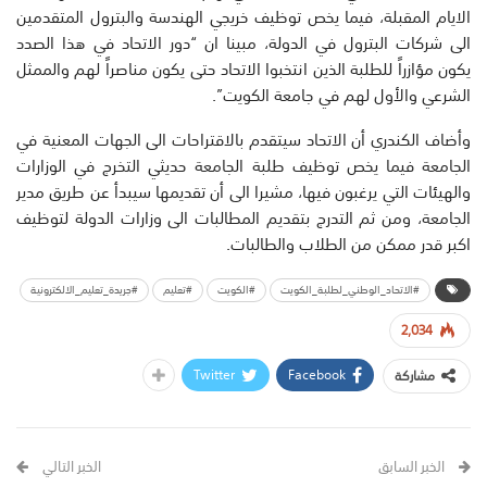
الايام المقبلة، فيما يخص توظيف خريجي الهندسة والبترول المتقدمين
الى شركات البترول في الدولة، مبينا ان “دور الاتحاد في هذا الصدد
يكون مؤازراً للطلبة الذين انتخبوا الاتحاد حتى يكون مناصراً لهم والممثل
الشرعي والأول لهم في جامعة الكويت”.
وأضاف الكندري أن الاتحاد سيتقدم بالاقتراحات الى الجهات المعنية في
الجامعة فيما يخص توظيف طلبة الجامعة حديثي التخرج في الوزارات
والهيئات التي يرغبون فيها، مشيرا الى أن تقديمها سيبدأ عن طريق مدير
الجامعة، ومن ثم التدرج بتقديم المطالبات الى وزارات الدولة لتوظيف
اكبر قدر ممكن من الطلاب والطالبات.
#الاتحاد_الوطني_لطلبة_الكويت
#الكويت
#تعليم
#جريدة_تعليم_الالكترونية
2,034
Twitter
Facebook
مشاركة
الخبر السابق
الخبر التالي