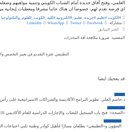
العلمي، وفتح آفاق جديدة أمام الشباب الكويتي وتنمية مواهبهم وصقله
اي فرصة تقدم لهم، خصوصا ان هناك جانبا مشرقا ومعطيات إيجابية مو
#الكويت
#تعليم
#جريدة_تعليم_الالكترونية
#كلية_الكويت_للعلوم_والتكنولوجيا
مشاركة
Facebook
Twitter
WhatsApp
Linkedin
الخبر السابق
المقصيد: ضرورة مكافحة آفة المخدرات
التطبيقي :‏فترة التقديم في تغيير التخصص والتحويل
قد يعجبك ايضا
التطبيقي
د.جاسم العلي: تطوير البرامج الأكاديمية والشراكات الاستراتيجية على رأس
أخبار المدارس
«الصحة»: فتح باب التسجيل للبعثات والإجازات الدراسية للعام الأكاديمي 2026–2027
أخبار المدارس
الشؤون و«التطبيقي» يطلقان مسارًا لتأهيل كوادر وطنية تلبي احتياجات ا