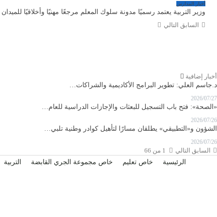
أخبار المدارس
وزير التربية يعتمد رسميًا مدونة سلوك المعلم مرجعًا مهنيًا وأخلاقيًا للميدان 
السابق
التالي
أخبار إضافية
د.جاسم العلي: تطوير البرامج الأكاديمية والشراكات…
2026/07/27
«الصحة»: فتح باب التسجيل للبعثات والإجازات الدراسية للعام…
2026/07/26
الشؤون و«التطبيقي» يطلقان مسارًا لتأهيل كوادر وطنية تلبي…
2026/07/26
السابق
التالي
1 من 66
الرئيسية
خاص تعليم
خاص مجموعة الجري القابضة
التربية