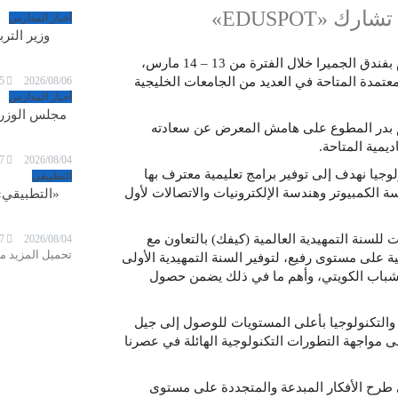
 «EDUSPOT»
أخبار المدارس
وزير الترب
شاركت كلية الكويت للعلوم والتكنولوجيا بمعرض «EDUSPOT» المقام بفندق الجميرا خلال الفترة من 13 – 14 مارس،
5
2026/08/06
عتمدة المتاحة في العديد من الجامعات الخليجية
أخبار المدارس
مجلس الوزراء
اهيم بدر المطوع على هامش المعرض عن سعادته
يمية المتاحة.
7
2026/08/04
وجيا نهدف إلى توفير برامج تعليمية معترف بها
التطبيقي
 الكمبيوتر وهندسة الإلكترونيات والاتصالات لأول
«التطبيقي»
للسنة التمهيدية العالمية (كيفك) بالتعاون مع
7
2026/08/04
تحميل المزيد من
ضحا ان المركز يتكون من 16 جامعة بريطانية على مستوى رفيع، لتوفير السنة التمهيدية الأولى
للشباب الكويتي، وأهم ما في ذلك يضمن حصول
والتكنولوجيا بأعلى المستويات للوصول إلى جيل
 مواجهة التطورات التكنولوجية الهائلة في عصرنا
 طرح الأفكار المبدعة والمتجددة على مستوى