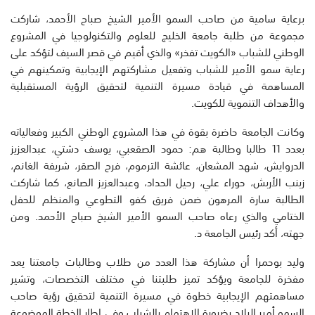
برعاية سامية من صاحب السمو الأمير الشيخ صباح الأحمد، شاركت
مجموعة من طلبة جامعة الخليج للعلوم والتكنولوجيا في المشروع
الوطني للشباب «الكويت تفخر» والذي أقيم في قصر السيف لتؤكد على
رعاية سمو الأمير للشباب وتفعيل مشاركتهم الإيجابية وتمكينهم في
المساهمة في قيادة مسيرة التنمية لتحقيق الرؤية المستقبلية
والأهداف التنموية للكويت.
وكانت الجامعة حاضرة بقوة في هذا المشروع الوطني الكبير وفعالياته
بعدد 11 طالبا وطالبة هم: حمود الصقعبي، يوسف دشتي، عبدالعزيز
الدروايش، شهد المشعان، عائشة الترموم، فرح الصقر، شريفة الغانم،
زينب الأربش، حوراء علي، رحيل الحداد، وعبدالعزيز الصانع، كما شاركت
الطالبة سارة المرهون ضمن فريق كفو التطوعي والمنظم للحفل
الختامي والذي رعاه صاحب السمو الأمير الشيخ صباح الأحمد. ومن
جهته، أكد رئيس الجامعة د.
وليد بوحمرا أن مشاركة هذا العدد من طلاب وطالبات جامعتنا يعد
مفخرة للجامعة ويؤكد تميز طلبتنا في مختلف التخصصات، وتشير
مساهمتهم الإيجابية خطوة في مسيرة التنمية لتحقيق رؤية صاحب
السمو أمير البلاد بضرورة الاهتمام بالشباب وفي إطار الخطة الموضوعة