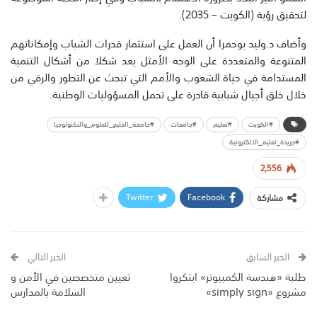
لتحقيق رؤية (الكويت – 2035).
وأضاف د.وليد بوحمرا أن العمل على استثمار قدرات الشباب وإمكاناتهم
المتنوعة والمتعددة على الوجه الأمثل يعد شكلا من أشكال التنمية
المستدامة في حياة الشعوب والأمم التي تبحث عن التطور والرقي من
خلال خلق أجيال شبابية قادرة على تحمل المسؤوليات الوطنية.
#الكويت
#تعليم
#جامعات
#جامعة_الخليج_للعلوم_والتكنولوجيا
#جريدة_تعليم_الالكترونية
2,556
Twitter
Facebook
مشاركة
الخبر السابق
الخبر التالي
طلبة «هندسة الكمبيوتر» ابتكروا
تعيين متخصصين في الأمن و
مشروع «simply sign»
السلامة بالمدارس