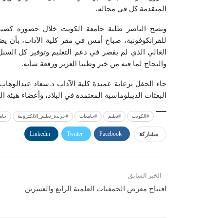
المتقدمة كل في مجاله.
ونصح الناصر طلبة جامعة الكويت خلال حضوره كضيف
للفرانكوفونية، صباح أمس في مقر كلية الآداب، بأن ي
الغالي الذي لم يقصر في دعم التعليم وتوفير كل السبل 
والنجاح لما فيه من خير وطننا العزيز ورفعة شأنه.
جاء الحفل برعاية عميدة كلية الآداب د.سعاد عبدالوهاب 
البعثات الديبلوماسية المعتمدة في البلاد، وأعضاء هيئة ا
#الكويت
#تعليم
#جامعات
#جريدة_تعليم_الالكترونية
جام
Linkedin
Twitter
Facebook
مشاركة
الخبر السابق
افتتاح معرض الجمعيات العلمية الرابع والعشرين