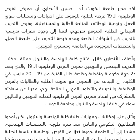
اكد مدير جامعة الكويت أ.د ..حسين الأنصاري أن معرض الفرص
الوظيفية الـ 19 فرصة للطلبة للوقوف على احتياجات ومتطلبات سوق
العمل ونوعية الوظائف المتاحة الحالية والمستقبلية، وفرص التدريب
الميداني للطلبة المتوقع تخرجهم، لافتا إلى وجود مقررات تدريسية
للتدريب في الشركات الخاصة وهذه فرصة للتعرف على طبيعة العمل،
والتخصصات الموجودة في الجامعة ومستوى الخريجين.
وأضاف الأنصاري خلال افتتاح كلية الهندسة والبترول ممثلة بمكتب
التدريب الهندسي والخريجين معرض الفرص الوظيفية الـ 19 والذي يضم
27 جهة حكومية ونفطية وخاصة خلال الفترة من 19 – 20 مارس، في
الكلية، إن الهدف من المعرض هو تعريف الطلبة والطالبات بالفرص
الوظيفية والتدريبية والتطوير المهني المتاحة لهم، معربا عن سعادته
بالمشاركة في افتتاح معرض الفرص الوظيفية للطلبة الخريجين والحاليين
سواء في كلية الهندسة والبترول وجامعة الكويت.
وأثنى على إمكانيات ومهارات طلبة كلية الهندسة والبترول الذين أمدوا
القطاعين الحكومي والخاص منذ فترة طويلة بالتخصصات الهندسية،
مشيرا إلى أن الجامعة بدورها تعزز من الفرص الوظيفية بالنسبة للطلبة
وهذه حلقة وصل ما بين الجامعة والقطاعين العام والخاص، ووجه شكرا