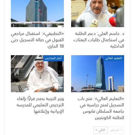
د. جاسم العلي: دعم الطلبة
«التطبيقي»: استقبال مراجعي
في استكمال طلبات البعثات
القبول في صالة التسجيل حتى
الداخلية
18 الجاري
التعليم العالي
أخبار المدارس
«التعليم العالي»: فتح باب
وزير التربية يصدر قرارًا بإلغاء
التسجيل لمنح دراسية في
الترخيص التعليمي للمدرسة
جامعة السلطان قابوس
الإيرانية وإغلاقها
للطلبة الكويتيين
السابق
التالي