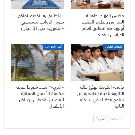
مجلس الوزراء: جاهزية
«التطبيقي»: تقديم نماذج
المدارس وتطوير التعليم
تحويل الرواتب لمستحقي
أولوية مع انطلاق العام
«التفوق» حتى 31 الجاري
الدراسي الجديد
التعليم العالي
أخبار المدارس
جامعة الكويت تهيّئ طلبة
«التربية» تحدد شروط صرف
الثانوية للحياة الجامعية عبر
مكافأة الأعمال الممتازة
برنامج «PRE» في نسخته
للعاملين بالمدارس ورياض
الثانية
الأطفال
السابق
التالي