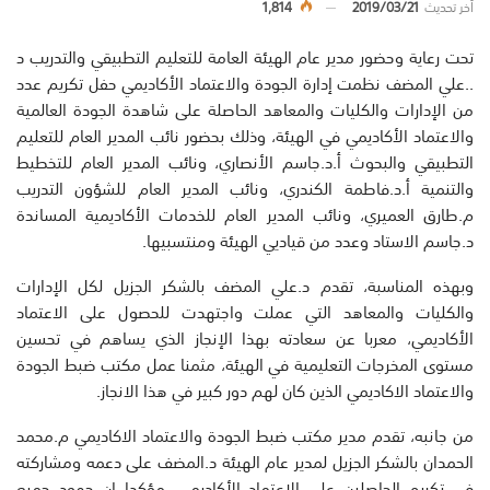
أخر تحديث
2019/03/21
1,814
تحت رعاية وحضور مدير عام الهيئة العامة للتعليم التطبيقي والتدريب د
..علي المضف نظمت إدارة الجودة والاعتماد الأكاديمي حفل تكريم عدد
من الإدارات والكليات والمعاهد الحاصلة على شاهدة الجودة العالمية
والاعتماد الأكاديمي في الهيئة، وذلك بحضور نائب المدير العام للتعليم
التطبيقي والبحوث أ.د.جاسم الأنصاري، ونائب المدير العام للتخطيط
والتنمية أ.د.فاطمة الكندري، ونائب المدير العام للشؤون التدريب
م.طارق العميري، ونائب المدير العام للخدمات الأكاديمية المساندة
د.جاسم الاستاد وعدد من قياديي الهيئة ومنتسبيها.
وبهذه المناسبة، تقدم د.علي المضف بالشكر الجزيل لكل الإدارات
والكليات والمعاهد التي عملت واجتهدت للحصول على الاعتماد
الأكاديمي، معربا عن سعادته بهذا الإنجاز الذي يساهم في تحسين
مستوى المخرجات التعليمية في الهيئة، مثمنا عمل مكتب ضبط الجودة
والاعتماد الاكاديمي الذين كان لهم دور كبير في هذا الانجاز.
من جانبه، تقدم مدير مكتب ضبط الجودة والاعتماد الاكاديمي م.محمد
الحمدان بالشكر الجزيل لمدير عام الهيئة د.المضف على دعمه ومشاركته
في تكريم الحاصلين على الاعتماد الأكاديمي، مؤكدا ان جهود جميع