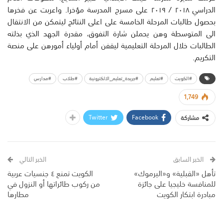
الدراسي ٢٠١٨ / ٢٠١٩ على مسرح المدرسة مؤخرا. واعربت عن فخرها
بحصول طالبات المرحلة الخامسة على اعلى النتائج ليتمكن من الانتقال
الى المتوسطة وهن يحملن شارة التفوق، مقدرة الجهد الذي بذلته
الطالبات خلال المرحلة التعليمية ليقفن أمام أولياء أمورهن على منصة
التكريم.
#الكويت
#تعليم
#جريدة_تعليم_الالكترونية
#طلاب
#مدارس
1,749
Twitter
Facebook
مشاركة
الخبر السابق
الخبر التالي
تأهل «القبلية» و«اليرموك»
الكويت تمنع ٤ جنسيات عربية
للمنافسة خليجيا على جائزة
من ركوب طائراتها أو النزول في
مبادرة ابتكار الكويت
مطارها