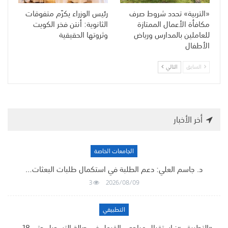
«التربية» تحدد شروط صرف
رئيس الوزراء يكرّم متفوقات
مكافأة الأعمال الممتازة
الثانوية: أنتن فخر الكويت
للعاملين بالمدارس ورياض
وثروتها الحقيقية
الأطفال
السابق
التالي
أخر الأخبار
الجامعات الخاصة
د. جاسم العلي: دعم الطلبة في استكمال طلبات البعثات…
3
2026/08/09
التطبيقي
«التطبيقي»: استقبال مراجعي القبول في صالة التسجيل حتى 18…