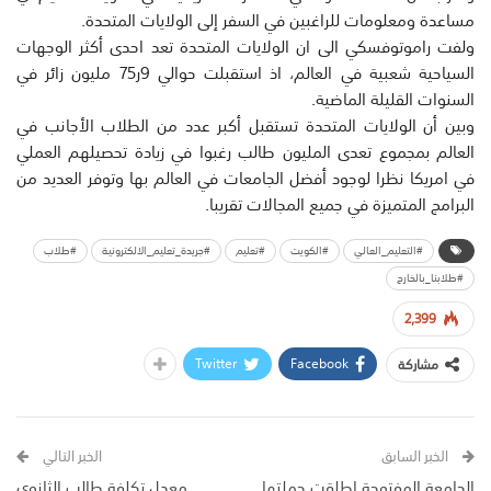
مساعدة ومعلومات للراغبين في السفر إلى الولايات المتحدة.
ولفت راموتوفسكي الى ان الولايات المتحدة تعد احدى أكثر الوجهات
السياحية شعبية في العالم، اذ استقبلت حوالي 9ر75 مليون زائر في
السنوات القليلة الماضية.
وبين أن الولايات المتحدة تستقبل أكبر عدد من الطلاب الأجانب في
العالم بمجموع تعدى المليون طالب رغبوا في زيادة تحصيلهم العملي
في امريكا نظرا لوجود أفضل الجامعات في العالم بها وتوفر العديد من
البرامج المتميزة في جميع المجالات تقريبا.
#التعليم_العالي
#الكويت
#تعليم
#جريدة_تعليم_الالكترونية
#طلاب
#طلابنا_بالخارج
2,399
Twitter
Facebook
مشاركة
الخبر السابق
الخبر التالي
الجامعة المفتوحة اطلقت حملتها
معدل تكلفة طالب الثانوي