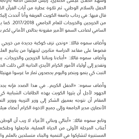
الحفل بالسلام الوطني، ثم تلاوة عطرة من آيات القرآن ال
قال فيها: في رحاب جامعة الكويت العريقة وأنا أتحدث إليك
من الخريجين
السامي لصاحب السمو الأمير مقرونة بخالص الأماني لكم با
وأضاف سموه قائلا: «ونحن نزف كوكبة جديدة من خريجي ا
قضوها على مقاعد الدراسة مثابرين لينهلوا من ينابيع 
وأضاف سموه قائلا: «أبناءنا وبناتنا الخريجين والخريجات، 
وتقدير إلى أولياء الأمور الكرام الأيدي الحانية التي ذللت 
النبت كي ينمو وينضر واليوم يحصدون ثمار ما غرسوا فهنيئا 
وأضاف سموه: «الحفل الكريم.. في هذا الصدد فإنه يجدر ب
الجهود لأجل أن يثروا الكويت بهذه الطاقات الشبابية كي
المقام أن نتوجه بعميق الشكر إلى وزير التربية ووزير ال
الأنصاري مدير الجامعة وإلى جميع الاخوة الكرام أعضاء هيئ
وتابع سموه قائلا: «أبنائي وبناتي الأعزاء لا ريب أن ال
أعتاب المرحلة الأولى من الحياة العملية، فاجعلوا وط
المستنيرة لتشاركوا في التنمية والبناء متسلحين بالعلم و