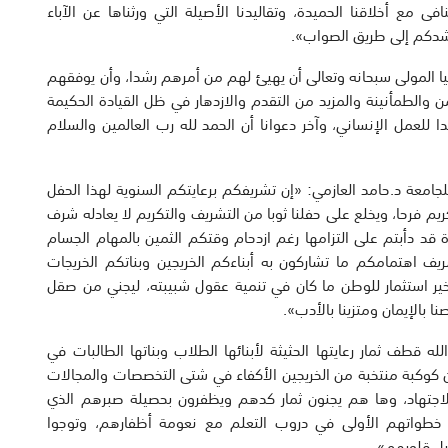
ع أخلاقنا الحميدة، وتقاليدنا الأصيلة التي ورثناها عن الآباء
ترشدكم إلى طريق الصواب».
اعيا المولى سبحانه وتعالى أن يهيئ لهم من أمرهم رشدا، وأن يوفقهم
ن والطمأنينة والمزيد من التقدم والازدهار في ظل القيادة الحكيمة
ا للعمل الإنساني، وآخر دعوانا أن الحمد لله رب العالمين والسلام
ى للجامعة د.حامد العازمي: «إن تشريفكم برعايتكم السنوية لهذا الحفل
يم فرحا، ويخلع على حفلنا ثوبا من التشريف والتكريم لا يعادله شرف
قد دأبتم على التزامها رغم ازدحام وقتكم الثمين بالمهام الجسام
اهتمامكم ما تشاركون به أبناءكم الخريجين وبناتكم الخريجات
ن خير استثمار للوطن ما كان في تنمية عقول شبيبته، ليجني من صقل
ا بالإيمان ومتزينا بالأدب».
له قطف ثمار رعايتها الحثيثة لأبنائها الطلاب وبناتها الطالبات في
كوكبة منتخبة من الخريجين الأكفاء في شتى التخصصات والمجالات
اجتهاد، وها هم يجنون ثمار كدهم ويظفرون بحصيلة صبرهم الذي
ا خطواتهم الأولى في دروب التعلم مع نعومة أظفارهم، وتوجوا
بل قلوبهم».