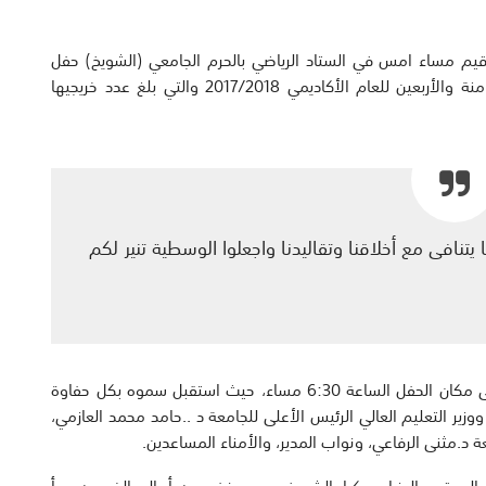
يم مساء امس في الستاد الرياضي بالحرم الجامعي (الشويخ) حفل
التخرج السنوي الموحد لخريجي جامعة الكويت الدفعة الثامنة والأربعين للعام الأكاديمي 2017/2018 والتي بلغ عدد خريجيها
تنافى مع أخلاقنا وتقاليدنا واجعلوا الوسطية تنير لكم
وقد وصل موكب سمو ولي العهد الشيخ نواف الأحمد الى مكان الحفل الساعة 6:30 مساء، حيث استقبل سموه بكل حفاوة
 ووزير التعليم العالي الرئيس الأعلى للجامعة د ..حامد محمد العازمي،
 د.مثنى الرفاعي، ونواب المدير، والأمناء المساعدين.
لموقر، والوزراء، وكبار الشيوخ، وجمع غفير من أهالي الخريجين. بدأ