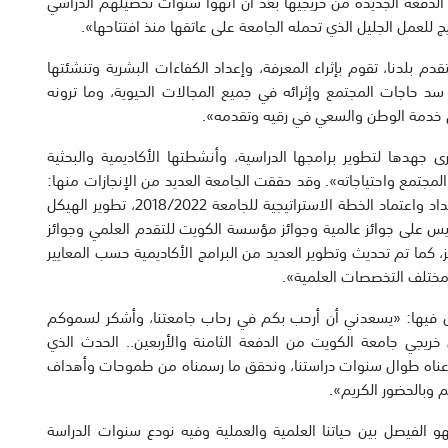
ذه الدفعة الجديدة من خريجيها بعد أن أنهوا سنوات تحصيلهم الدراسي
ج للعمل الجليل الذي تحمله الجامعة على عاتقها منذ افتتاحها».
 بلدنا، تقوم بإثراء المعرفة، وإعداد الكفاءات البشرية وتنشئتها
سد حاجات المجتمع وإثرائه في جميع المجالات الحيوية، وما ترونه
في خدمة الوطن والسعي في رقيه وتقدمه».
 جهدها لتطوير برامجها الدراسية، وأنشطتها الأكاديمية والبحثية
 المجتمع واحتياجاته». وقد حققت الجامعة العديد من الإنجازات منها:
نشر الكتب والبحوث العلمية في مجلات علمية عالمية، إعداد واعتماد الخطة الاستراتيجية للجامعة 2018/2022، تطوير الهيكل
يس على جوائز عالمية وجوائز مؤسسة الكويت للتقدم العلمي وجوائز
، كما تم تحديث وتطوير العديد من البرامج الأكاديمية حسب المعايير
 مختلف التخصصات العلمية».
قال فيها: «يسعدني أن أرحب بكم في رحاب جامعتنا، وأشكر لسموكم
خريجي جامعة الكويت من الدفعة الثامنة والأربعين.. الحدث الذي
 زرعناه طوال سنوات دراستنا، ونحقق ما رسمناه من طموحات وأهداف
 وبالحضور الكريم».
فهو الفيصل بين حياتنا العلمية والعملية وفيه نودع سنوات الدراسة