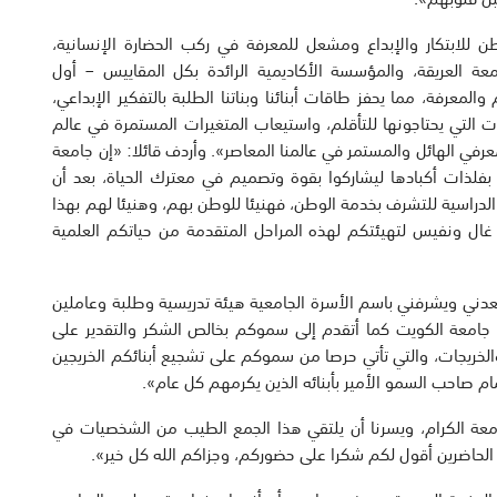
طن للابتكار والإبداع ومشعل للمعرفة في ركب الحضارة الإنسانية،
عة العريقة، والمؤسسة الأكاديمية الرائدة بكل المقاييس – أول
لمعرفة، مما يحفز طاقات أبنائنا وبناتنا الطلبة بالتفكير الإبداعي،
ات التي يحتاجونها للتأقلم، واستيعاب المتغيرات المستمرة في عالم
عرفي الهائل والمستمر في عالمنا المعاصر». وأردف قائلا: «إن جامعة
بفلذات أكبادها ليشاركوا بقوة وتصميم في معترك الحياة، بعد أن
الدراسية للتشرف بخدمة الوطن، فهنيئا للوطن بهم، وهنيئا لهم بهذا
 غال ونفيس لتهيئتكم لهذه المراحل المتقدمة من حياتكم العلمية
سعدني ويشرفني باسم الأسرة الجامعية هيئة تدريسية وطلبة وعاملين
جامعة الكويت كما أتقدم إلى سموكم بخالص الشكر والتقدير على
 والخريجات، والتي تأتي حرصا من سموكم على تشجيع أبنائكم الخريجين
ام صاحب السمو الأمير بأبنائه الذين يكرمهم كل عام».
عة الكرام، ويسرنا أن يلتقي هذا الجمع الطيب من الشخصيات في
ع الحاضرين أقول لكم شكرا على حضوركم، وجزاكم الله كل خير».