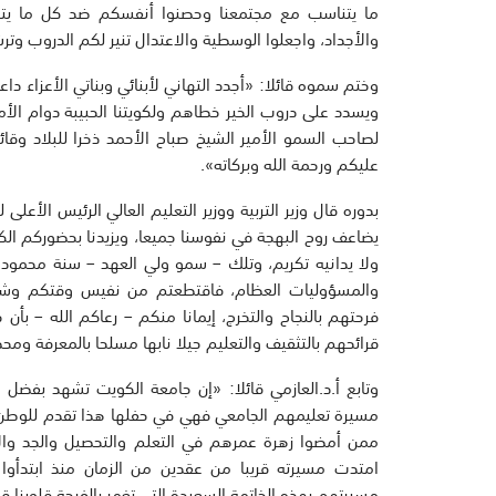
ما يتناسب مع مجتمعنا وحصنوا أنفسكم ضد كل ما يتنافى م
والأجداد، واجعلوا الوسطية والاعتدال تنير لكم الدروب و
وختم سموه قائلا: «أجدد التهاني لأبنائي وبناتي الأعزاء د
ويسدد على دروب الخير خطاهم ولكويتنا الحبيبة دوام الأم
لصاحب السمو الأمير الشيخ صباح الأحمد ذخرا للبلاد وقائد
عليكم ورحمة الله وبركاته».
بدوره قال وزير التربية ووزير التعليم العالي الرئيس الأعل
يضاعف روح البهجة في نفوسنا جميعا، ويزيدنا بحضوركم الكر
ولا يدانيه تكريم، وتلك – سمو ولي العهد – سنة محمودة 
والمسؤوليات العظام، فاقتطعتم من نفيس وقتكم وشريف 
فرحتهم بالنجاح والتخرج، إيمانا منكم – رعاكم الله – بأ
قرائحهم بالتثقيف والتعليم جيلا نابها مسلحا بالمعرفة ومحصن
وتابع أ.د.العازمي قائلا: «إن جامعة الكويت تشهد بفضل ال
مسيرة تعليمهم الجامعي فهي في حفلها هذا تقدم للوطن 
ممن أمضوا زهرة عمرهم في التعلم والتحصيل والجد وال
امتدت مسيرته قريبا من عقدين من الزمان منذ ابتدأو
مسيرتهم بهذه الخاتمة السعيدة التي تغمر بالفرحة قلوبنا ق