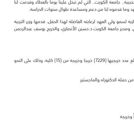
بيبة.. جامعة الكويت.. التي لم تبخل علينا يوما بالعطاء وقدمت لنا
ن جهد وما قدموه لنا من دعم ومساعدة طوال سنوات الدراسة.
 لسمو ولي العهد لرعايته الفاضلة لهذا الحفل، قدمها وزير التربية
زمي، ومدير جامعة الكويت د.حسين الأنصاري، والخريج يوسف عبدالرحمن
شهد الاحتفال تخريج الدفعة (48) لجامعة الكويت، والذي بلغ عدد خريجيها (7229) خريجا وخريجة من (15) كلية، وذلك على النحو