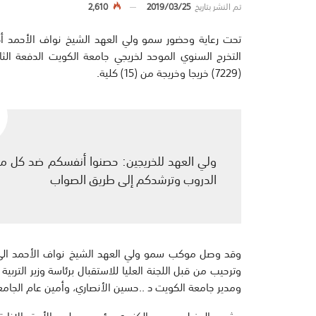
تم النشر بتاريخ
2019/03/25
2,610
تحت رعاية وحضور سمو ولي العهد الشيخ نواف الأحمد أق
(7229) خريجا وخريجة من (15) كلية.
ولي العهد للخريجين: حصنوا أنفسكم ضد كل ما ي
الدروب وترشدكم إلى طريق الصواب
وترحيب من قبل اللجنة العليا للاستقبال برئاسة وزير التربية
ومدير جامعة الكويت د ..حسين الأنصاري، وأمين عام الجامعة
وشهـد الحفــل عيـسى الكندري، رئيس مجلس الأمة بالإنابة ا