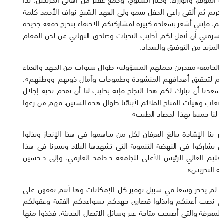
كريم ثم ألقى راعي الحفل سمو ولي العهد الشيخ نواف الأحمد كلمة
م، فإنني أشعر بسعادة كبيرة لمشاركتكم الاحتفاء بتخرج دفعة جديدة
 والخريجات للعام الجامعي 2017/2018. كما يشرفني أن أنقل لكم أطيب التحيات وصادق التهاني من لدن المقام
لمزيد من التوفيق والسداد.
لجامعة مقدرين تحملهم المسؤولية طوال سنوات من الجهد والعناء
العلم لتحقيق أهدافهم المنشودة وطموحات وآمال ذويهم ووطنهم».
يسعدنا أن نبارك لكم هذا النجاح فإنه يطيب لنا أن نقدم تحية إجلال
الصعاب وهيأت المناخ الملائم لأبنائنا طوال هذه السنين، فهم من رعوا
لنا جميعا بهذا الحصاد الطيب».
نا الإشادة ببالغ العرفان لكل من ساهموا في هذا الإنجاز وبذلوا
 يشاركوا في النهضة التنموية التي تشهدها البلاد ويسرنا في هذا
تعليم العالي الرئيس الأعلى للجامعة د.حامد العازمي، وإلى د.حسين
ة التدريس».
وطن لم يدخر وسعا في سبيل توفير كل الإمكانات وها أنتم تقفون على
نكم نصب أعينكم وابذلوا قصارى جهدكم بسواعدكم الفتية وعقولكم
المعرفة والتي أصبحت متاحة عبر وسائل الاتصال الحديثة، فخذوا منها