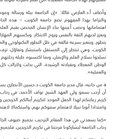
وأضاف أ.د.العازمي قائلا: «إن الجامعة بيئة ورسالة ومو
والتزاما بهذا المفهوم تضع جامعة الكويت – هذه الجام
اهتماماتها ونصب أعينها بناء الإنسان المحصن بقيم العلم وا
ويعزز لديهم الثقة بالنفس وروح الابتكار، ويكسبهم المهار
يتطور، ويتغير بسرعة فائقة في ظل التطور التكنولوجي والم
الكويت، وهي تنتظر إلى المستقل باستبشار وتفاؤل، تزف 
تسلحوا بسلاح العلم والإيمان، وبما اكتسبوه طيلة رحلتهم 
الوطن المعطاء وبقيادته الرشيدة، التي بذلت ولازالت كل
والعملية».
a من جانبه، قال مدير جامعة الكويت د.حسين الأنصاري ي
أن أرحب بسمو ولي العهد الشيخ نواف الأحمد، في رحاب 
كريم رعايتكم لهذا الحفل الموحد لتكريم أبنائكم الخريجين
وامتدادا أبويا نبيلا لاهتمام سموكم بهم، واستكمالا لاهتم
«كما يسعدني في هذا المقام الترحيب بجميع ضيوف الجام
رحاب الجامعة ليشاركونا فرحتنا في تكريم الخريجين، فلجمي