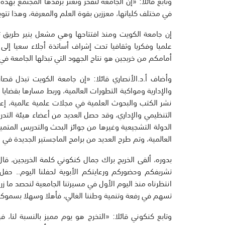
وتابع قائلا: «إن الجامعة لتفخر وتعتز برفدها المجتمع به
في مختلف كلياتها، معززين بقوة العلم والمعرفة، وهذا تتوي
إن جامعة الكويت ومنذ افتتاحها وهي مشعل ينير طريق تقدم
علميا وفكريا وثقافيا تحت إشراف أساتذة أجلاء سعيا إلى 
أمامكم من خريجين هو نتاج الجهود التي تبذلها الجامعة 
وأضاف أ.د.الأنصاري قائلا: «إن جامعة الكويت تبذل قصارى
والإدارية ومواكبة التطورات العالمية، وربط مسارها بقضايا
التنظيمي والإداري، وقد حصل العديد من أعضاء هيئة التدر
الدولة التشجيعية وغيرها من جوائز البحث والتدريس المتميز
العالمية، وتم طرح العديد من برامج الماجستير الجديدة في
بدوره، ألقى الخريج براك جمال كنكوني كلمة الخريجين، 
تشريفكم وحضوركم ورعايتكم الأبوية لحفلنا اليوم.. حفل 
انتظرناه منذ اليوم الأول في مسيرتنا الجامعية لنحصد ما
تسهم في رفعة وتنمية وطننا الغالي، فأهلا وسهلا بسموكم
وتابع كنكوني قائلا: «التخرج هو يوم مميز بالنسبة لنا، 