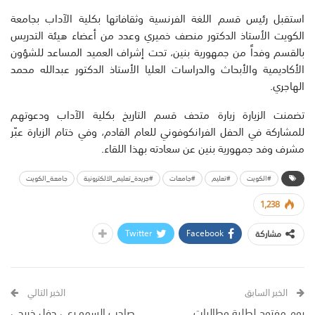
استقبل رئيس قسم اللغة الفرنسية وثقافاتها بكلية الآداب بجامعة
الكويت الأستاذ الدكتور منصف خميري وعدد من أعضاء هيئة التدريس
بالقسم وفداً من جمهورية بنين، تحت إشراف العميد المساعد للشؤون
الأكاديمية والأبحاث والدراسات العليا الأستاذ الدكتور عبدالله محمد
الهاجري.
تضمنت الزيارة زيارة متحف قسم التاريخ بكلية الآداب ودعوتهم
للمشاركة في الحفل الفرانكوفوني للعام القادم، وفي ختام الزيارة عبّر
مشرف وفد جمهورية بنين عن سعادته بهذا اللقاء.
#الكويت
#تعليم
#جامعات
#جريدة_تعليم_الالكترونية
جامعة_الكويت
1,238
Twitter
Facebook
مشاركة
الخبر السابق
الخبر التالي
يوم مفتوح لطلبة وطالبات
صاحب السمو رعى حفل خريجي