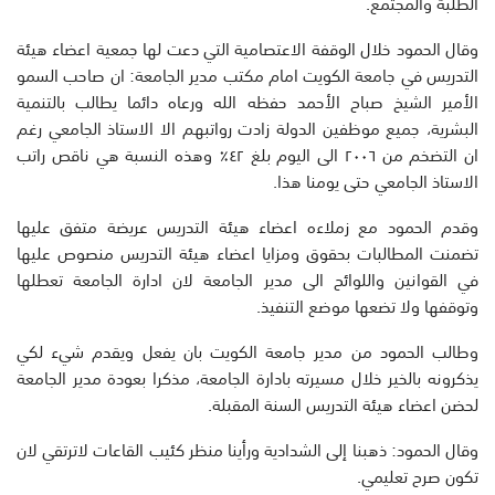
الطلبة والمجتمع.
وقال الحمود خلال الوقفة الاعتصامية التي دعت لها جمعية اعضاء هيئة
التدريس في جامعة الكويت امام مكتب مدير الجامعة: ان صاحب السمو
الأمير الشيخ صباح الأحمد حفظه الله ورعاه دائما يطالب بالتنمية
البشرية، جميع موظفين الدولة زادت رواتبهم الا الاستاذ الجامعي رغم
ان التضخم من ٢٠٠٦ الى اليوم بلغ ٤٢٪ وهذه النسبة هي ناقص راتب
الاستاذ الجامعي حتى يومنا هذا.
وقدم الحمود مع زملاءه اعضاء هيئة التدريس عريضة متفق عليها
تضمنت المطالبات بحقوق ومزايا اعضاء هيئة التدريس منصوص عليها
في القوانين واللوائح الى مدير الجامعة لان ادارة الجامعة تعطلها
وتوقفها ولا تضعها موضع التنفيذ.
وطالب الحمود من مدير جامعة الكويت بان يفعل ويقدم شيء لكي
يذكرونه بالخير خلال مسيرته بادارة الجامعة، مذكرا بعودة مدير الجامعة
لحضن اعضاء هيئة التدريس السنة المقبلة.
وقال الحمود: ذهبنا إلى الشدادية ورأينا منظر كئيب القاعات لاترتقي لان
تكون صرح تعليمي.