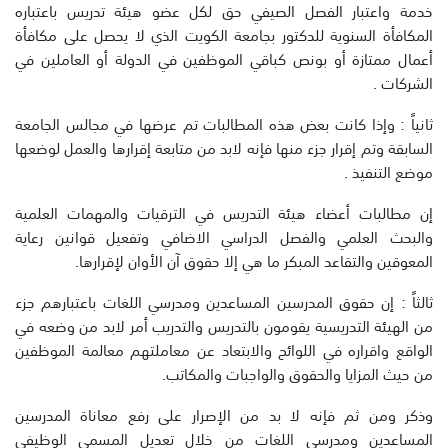
خدمة واعتبار الفصل الصيفي حق لكل عضو هيئة تدريس باعتباره
المكافأة السنوية للدكتور بجامعة الكويت الذي لا يحصل على مكافأة
أعمال ممتازة أو بونص كباقي الموظفين في الدولة أو العاملين في
الشركات .
ثانياً : وإذا كانت بعض هذه المطالبات تم عرضها في مجالس الجامعة
السابقة وتم إقرار جزء منها فإنه لابد من متابعة إقرارها والعمل لوضعها
موضع التنفيذ .
إن مطالبات أعضاء هيئة التدريس في الترقيات والمهمات العلمية
والبحث العلمي والفصل الدراسي الاضافي وتفعيل قوانين رعاية
المعوقين والتقاعد المبكر ما هي إلا حقوق آن الأوان لإقرارها.
ثالثاً : إن حقوق المدرسين المساعدين ومدرسي اللغات باعتبارهم جزء
من الهيئة التدريسية يقومون بالتدريس والتدريب أمر لابد من وضعه في
الواقع واقراره في اللوائح والابتعاد عن معاملتهم معالمة الموظفين
من حيث المزايا والحقوق والواجبات والمكاتب.
وذكر ومن ثم فإنه لا بد من الإصرار على رفع معاناة المدرسين
المساعدين ومدرسي اللغات من خلال تعديل المسمى الوظيفي