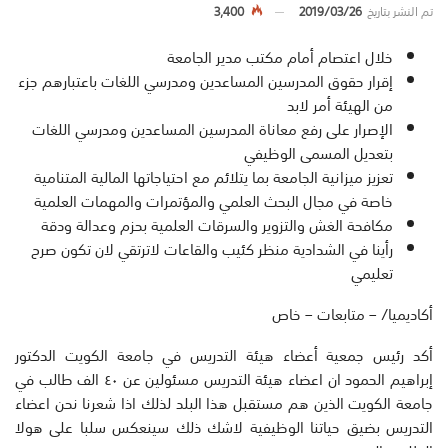
تم النشر بتاريخ
2019/03/26
3,400
خلال اعتصام أمام مكتب مدير الجامعة
إقرار حقوق المدرسين المساعدين ومدرسي اللغات باعتبارهم جزء
من الهيئة أمر لابد
الإصرار على رفع معاناة المدرسين المساعدين ومدرسي اللغات
بتعديل المسمى الوظيفي
تعزيز ميزانية الجامعة بما يتلائم مع احتياجاتها المالية المتنامية
خاصة في مجال البحث العلمي والمؤتمرات والمهمات العلمية
مكافحة الغش والتزوير والسرقات العلمية بحزم وعدالة ودقة
رأينا في الشدادية منظر كئيب والقاعات لاترتقي لان تكون صرح
تعليمي
أكاديميا/ – متابعات – خاص
أكد رئيس جمعية أعضاء هيئة التدريس في جامعة الكويت الدكتور
إبراهيم الحمود ان اعضاء هيئة التدريس مسئولين عن ٤٠ الف طالب في
جامعة الكويت الذين هم مستقبل هذا البلد لذلك اذا شعرنا نحن اعضاء
التدريس بضيق حياتنا الوظيفية لاشك ذلك سينعكس سلبا على هولا