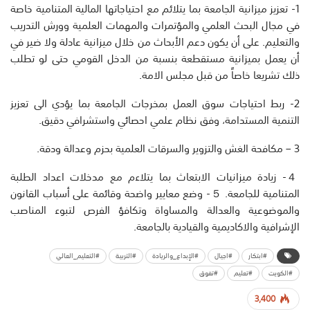
1- تعزيز ميزانية الجامعة بما يتلائم مع احتياجاتها المالية المتنامية خاصة
في مجال البحث العلمي والمؤتمرات والمهمات العلمية وورش التدريب
والتعليم. على أن يكون دعم الأبحاث من خلال ميزانية عادلة ولا ضير في
أن يعمل بميزانية مستقطعة بنسبة من الدخل القومي حتى لو تطلب
ذلك تشريعا خاصاً من قبل مجلس الامة.
2- ربط احتياجات سوق العمل بمخرجات الجامعة بما يؤدي الى تعزيز
التنمية المستدامة، وفق نظام علمي احصائي واستشرافي دقيق.
3 – مكافحة الغش والتزوير والسرقات العلمية بحزم وعدالة ودقة.
４- زيادة ميزانيات الابتعاث بما يتلاءم مع مدخلات اعداد الطلبة
المتنامية للجامعة. ５- وضع معايير واضحة وقائمة على أسباب القانون
والموضوعية والعدالة والمساواة وتكافؤ الفرص لتبوء المناصب
الإشرافية والاكاديمية والقيادية بالجامعة.
#ابتكار
#اجيال
#الإبداع_والريادة
#التربية
#التعليم_العالي
#الكويت
#تعليم
#تفوق
3,400