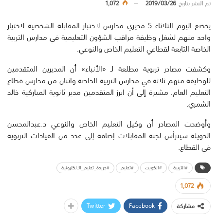
تم النشر بتاريخ
2019/03/26
1,072
يخضع اليوم الثلاثاء 5 مديري مدارس لاختبار المقابلة الشخصية لاختيار
واحد منهم لشغل وظيفة مراقب الشؤون التعليمية في مدارس التربية
الخاصة التابعة لقطاعي التعليم الخاص والنوعي.
وكشفت مصادر تربوية مطلعة لـ «الأنباء» أن المديرين المتقدمين
للوظيفة منهم ثلاثة في مدارس التربية الخاصة واثنان من مدارس قطاع
التعليم العام، مشيرة إلى أن ابرز المتقدمين مدير ثانوية المباركية خالد
الشمري.
وأوضحت المصادر أن وكيل التعليم الخاص والنوعي د.عبدالمحسن
الحويلة سيترأس لجنة المقابلات إضافة إلى عدد من القيادات التربوية
في القطاع.
#التربية
#الكويت
#تعليم
#جريدة_تعليم_الالكترونية
1,072
Twitter
Facebook
مشاركة