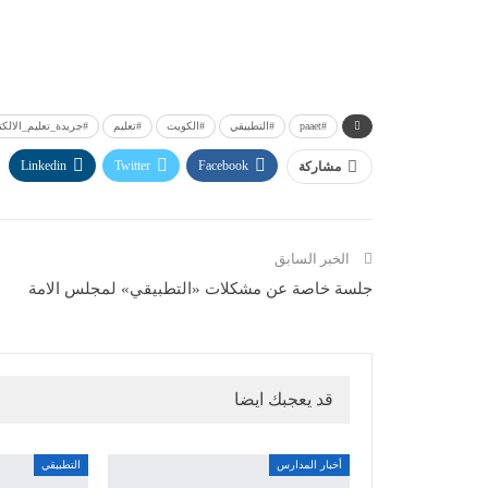
#paaet
#التطبيقي
#الكويت
#تعليم
#جريدة_تعليم_الالكت
Linkedin
Twitter
Facebook
مشاركة
الخبر السابق
جلسة خاصة عن مشكلات «التطبيقي» لمجلس الامة
قد يعجبك ايضا
أخبار المدارس
التطبيقي