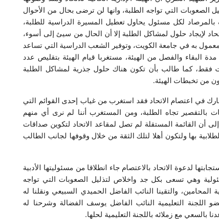
ل الصعوبات التي تواجه الطلبة، وانها لن ترضى بحال من الأحوال
 بالمرصاد لكل مسئول يحاول تعطيل المسيرة الدراسية للطلبة،
لاتحاد لإيجاد حلول لمشاكل الطلبة إلا أن الحال من سيئ إلى أسوء،
عمول به في جامعة الكويت، وتوفير الشعب الدراسية التي تساعد
دة البقاء والفصل من الهيئة، مستغربا قيام الهيئة بتقليص عدد
دراسية بالصيفي من 9 وحدات إلى 8 وحدات فقط، كما طالب بأن تكون هناك حلول جذرية لمشاكل الطلبة
ون من تخبطات الهيئة.
ارك في اعتصام الاتحاد فقد استغرب من غياب إحدى القوائم التي
مات بالتقصير تجاه الطلبة، ومن المستغرب أننا لم نرى أي منهم
لى أن القائمة المستقلة لم تصل لمقاعد الاتحاد لتكوين صداقات
لابية بها ولتكون أهلا لتلك الثقة من خلال وقوفها لجانب الطالب
ابتها لدعوة الاتحاد بالاعتصام جاء انطلاقا من مسئوليتها الأدبية
سئولية وهي تسعى بكل جد واخلاص لتذليل الصعوبات التي تواجه
المحامين، والتقينا النائب الفاضل الحميدي السبيعي ونقلنا له
عضو اللجنة التعليمية النائب الفاضل يوسف الفضالة وشرحنا له
 بالسعي مع زملائه باللجنة التعليمية لحلها.