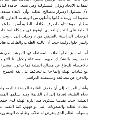
لمقاعد الاتحاد وتولي المسئولية وهي تسعى جاهدة لتذلي
لأي مسئول الإضرار بمصالح الطلبة، وأن الاتحاد سيقف
مضيفا أنه وزملائه كانوا يتأملون من الهيئة مد التعاون ل
مطالبا بموعد ثابت لصرف مكافآت الطلبة أسوة بما هو م
الطلبة على التخرج لتفادي الوقوع في مشكلة استنفاذ م
الوحدات ال
وليس حلول وقتية حيث أن غالبية الطلاب والطالبات يعان
أما المنسق العام للقائمة المستقلة فهد المرشد الذي ش
تقوم دوما بالتشكيك بجهود المستقلة وتكيل لنا الاتها
بالاعتصام للدفاع عن مصالح الطلبة كما يدعون، مشيرا إ
مع قيادات الهيئة وإنما جاءت لتحافظ على ثقة الجموع الط
والدفاع عن مصالحه ومستقبله الدراسي.
وأشار المرشد إلى أن وقوف القائمة المستقلة اليوم واستج
تجاه الطلبة، إضافة إلى أن القائمة ومنذ تسلمها الم
الطلبة، حيث تقدمنا بشكوى ضد إدارة الهيئة لدى جمعية 
معاناة الطلبة والصعوبات التي تواجههم، كما التقينا 
بإسهاب الظلم الذي يتعرض له طلاب وطالبات الهيئة ووعدنا