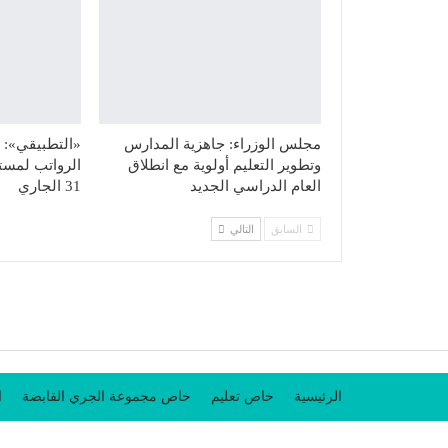
مجلس الوزراء: جاهزية المدارس
«التطبيقي»: ت
وتطوير التعليم أولوية مع انطلاق
الرواتب لمست
العام الدراسي الجديد
31 الجاري
السابق
التالي
الرئيسية
خاص تعليم
خاص مجموعة الجري القابضة
ا