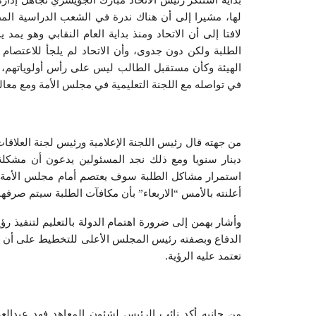
بداية استنكر رئيس الاتحاد مبارك الجويسري تجاهل إدار
لها، مشيرا إلى أن هناك ندرة في الشعب الدراسية الم
لافتا إلى أن الاتحاد ومنذ بداية العام النقابي وهو يمد
الطلبة ولكن دون جدوى، وأن الاتحاد لم يلجأ للاعتصام
الهيئة وكأن مستقبل الطالب ليس على رأس أولوياتهم، مؤ
في تواصله مع اللجنة التعليمية في مجلس الأمة ومع معالي 
دينار سنويا ومع ذلك نجد المسئولين يدعون أن مشكلة
استمرار مشاكل الطلبة سوف يعتصم أمام مجلس الأمة وم
أعلنته بالأمس “الاربعاء” بأن مكافآت الطلبة سيتم صرفها 
تعتمد عليه الرؤية.
من جانبه أكد نائب الرئيس لشئون المعاهد فهد عبدالعزيز 