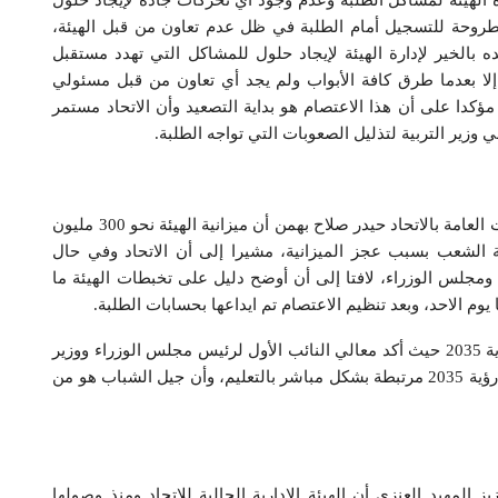
ة الهيئة لمشاكل الطلبة وعدم وجود أي تحركات جادة لإيجاد حلول
طروحة للتسجيل أمام الطلبة في ظل عدم تعاون من قبل الهيئة،
 يده بالخير لإدارة الهيئة لإيجاد حلول للمشاكل التي تهدد مستقبل
 إلا بعدما طرق كافة الأبواب ولم يجد أي تعاون من قبل مسئولي
كدا على أن هذا الاعتصام هو بداية التصعيد وأن الاتحاد مستمر
وزير التربية لتذليل الصعوبات التي تواجه الطلبة.
من جهته قال رئيس اللجنة الإعلامية ورئيس لجنة العلاقات العامة بالاتحاد حيدر صلاح بهمن أن ميزانية الهيئة نحو 300 مليون
 الشعب بسبب عجز الميزانية، مشيرا إلى أن الاتحاد وفي حال
جلس الوزراء، لافتا إلى أن أوضح دليل على تخبطات الهيئة ما
يوم الاحد، وبعد تنظيم الاعتصام تم ايداعها بحسابات الطلبة.
وأشار بهمن إلى ضرورة اهتمام الدولة بالتعليم لتنفيذ رؤية 2035 حيث أكد معالي النائب الأول لرئيس مجلس الوزراء ووزير
الدفاع وبصفته رئيس المجلس الأعلى للتخطيط على أن رؤية 2035 مرتبطة بشكل مباشر بالتعليم، وأن جيل الشباب هو من
المهيد العنزي أن الهيئة الإدارية الحالية للاتحاد ومنذ وصولها