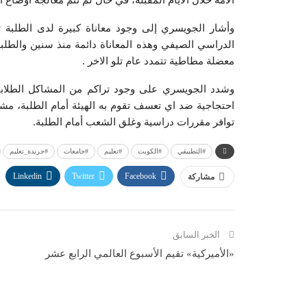
الامة خلال الايام المقبلة، في حال لم تتم معالجة اوضاع 
وأشار الجويسري إلى وجود معاناة كبيرة لدى الطلبة
الدراسي الصيفي وهذه المعاناة دائمة منذ سنين والطلب
معضلة مطاطية تتمدد عام تلو الاخر .
وشدد الجويسري على وجود تراكم من المشاكل الطلابي
احتجاجية ضد اي تعسف تقوم به الهيئة أمام الطلبة، مشي
توافر مقررات دراسية وغلق الشعب أمام الطلبة.
#التطبيقي
#الكويت
#تعليم
#جامعات
#جريدة_تعليم
Linkedin
Twitter
Facebook
مشاركة
الخبر السابق
«الأميركية» تقيم الأسبوع العالمي الرابع عشر