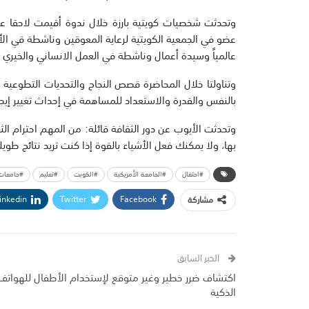
وتحدثت شخصيات كويتية بارزة خلال ندوة أقيمت لاحقا عن
عضو في الجمعية الكويتية لرعاية المعوقين وناشطة قي ال
عالمياً وسيدة أعمال وناشطة في العمل الانساني والخيري عن
وتناولتا خلال المحاضرة قصص النجاح والتحديات التطوعية و
بالنفس والقدرة والاستعداد للمساهمة في إحداث تغيير إيجا
وتحدثت الأيوب عن دور الثقافة قائلة: من المهم احترام الث
بها، ولا يمكنك فعل الأشياء بالقوة إذا كنت تريد نتائج طويل
#احتفال
#الجامعة الأمريكية
#الكويت
#تعليم
#جامعات
inkedin
Twitter
Facebook
مشاركة
الخبر السابق
اكتشاف ضرر خطير وغير متوقع لإستخدام الأطفال للهواتف
الذكية