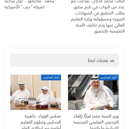
النائب محمد الدلال: تقدمت مع
شاهد “غلادياتور”.. أول شاحنة
عدد من النواب في تاريخ سابق
لشركة “جيب” الأميركية
بطلب التحقيق في الشهادات
المزورة ومسؤولية وزارة التعليم
العالي عنها وتم تكليف اللجنة
التعليمية بالتحقيق
قد يعجبك ايضا
أخبار المدارس
أخبار المدارس
وزير التربية يصدر قرارًا بإلغاء
مجلس الوزراء: جاهزية
الترخيص التعليمي للمدرسة
المدارس وتطوير التعليم
الإيرانية وإغلاقها
أولوية مع انطلاق العام