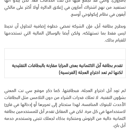
تستفيد من نهج اشتراك أمازون في إغلاق الدائرة أولا أكثر على مالكي
آيفون في نظام إيكولوجي أوسع.
وبطرح بطاقة آبل، فإن الشركة تمضي خطوة إضافية لتحاول أن تحيط
ليس فقط بما تستهلكه، ولكن أيضا بالوسائل المالية التي تستخدمها
للقيام بذلك.
تقدم بطاقة آبل الائتمانية بعض المزايا مقارنة بالبطاقات التقليدية
لكنها لم تعد اختراع العجلة (الفرنسية)
لم تعِد آبل اختراع العجلة، فبطاقتها، كما ذكر موقع سي نت المعني
بشؤون التقنية، لا تملك قدرات الشراء من دون التلامس مثل البطاقات
الأحدث للبنوك المنافسة، لهذا ستحتاج إلى تمريرها أو إدخالها في قارئ
لاستخدامها في كل مرة. لكن في المقابل تقدم آبل للمستخدمين بطاقة
ائتمانية خالية من الرتوش ومتنكرة بذكاء لجعلك تتبنى وتستخدم خدمة
آبل باي.