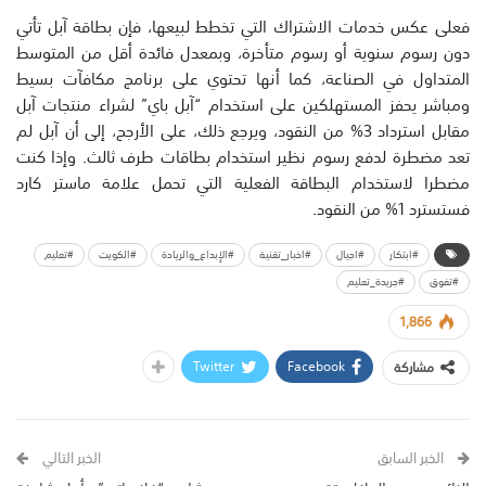
فعلى عكس خدمات الاشتراك التي تخطط لبيعها، فإن بطاقة آبل تأتي
دون رسوم سنوية أو رسوم متأخرة، وبمعدل فائدة أقل من المتوسط
المتداول في الصناعة، كما أنها تحتوي على برنامج مكافآت بسيط
ومباشر يحفز المستهلكين على استخدام “آبل باي” لشراء منتجات آبل
مقابل استرداد 3% من النقود، ويرجع ذلك، على الأرجح، إلى أن آبل لم
تعد مضطرة لدفع رسوم نظير استخدام بطاقات طرف ثالث. وإذا كنت
مضطرا لاستخدام البطاقة الفعلية التي تحمل علامة ماستر كارد
فستسترد 1% من النقود.
#ابتكار
#اجيال
#اخبار_تقنية
#الإبداع_والريادة
#الكويت
#تعليم
#تفوق
#جريدة_تعليم
1,866
Twitter
Facebook
مشاركة
الخبر السابق
الخبر التالي