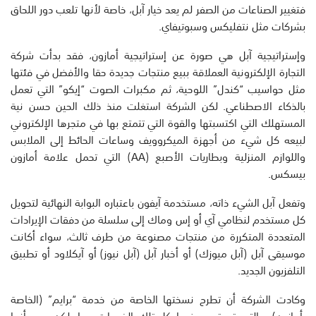
فتغيير الصناعات من الصفر لم يعد خيار آبل، خاصة لأنها تلعب دور اللحاق
بشركات مثل نتفليكس وسبوتيفاي.
وإستراتيجية آبل هي صورة عن إستراتيجية أمازون، فقد بدأت شركة
التجارة الإلكترونية العملاقة ببيع منتجات جديدة حقا والأفضل في فئتها
مثل حواسيب “كندل” اللوحية، ثم مكبرات الصوت “إيكو” التي تعمل
بالذكاء الاصطناعي. لكن الشركة استغلت منذ ذلك الحين حسن نية
المستهلك التي اكتسبتها والقوة التي تتمتع بها في متجرها الإلكتروني
لبيعه كل شيء من أجهزة الميكروويف وساعات الحائط إلى الملابس
واللوازم المنزلية وبطاريات الأصبع (AA) التي تحمل علامة أمازون
بيسكس.
وتفعل آبل الشيء ذاته، مستخدمة آيفون باعتباره البوابة النهائية لتحويل
كل مستخدم لنظامي آي أو إس وماك إلى سلسلة من دفقات الإيرادات
المتعددة المتكررة من منتجات مصنوعة من طرف ثالث، سواء أكانت
موسيقى آبل (آبل ميوزك) أو أخبار آبل (آبل نيوز) أو آيكلاود أو تطبيق
التلفزيون الجديد.
وكادت الشركة أن تطرح نسختها الخاصة من خدمة “برايم” (الخاصة
بأمازون)، والتي قد تجمع فيها كل تلك الخدمات معا. لكن يبدو أنها