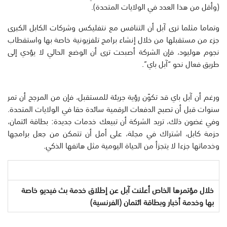
(وأقل من هذا العدد في الولايات المتحدة).
وتماما مثلما ترى آبل أن التنافس مع نتفليكس وشركات الكابل الكبرى
جزء من مستقبلها من خلال إنشاء برامج تلفزيونية خاصة بها واستقطاب
نجوم هوليود، فإن الشركة أصبحت ترى أن الوضع الحالي لا يؤدي إلى
طريق فعال نحو “آبل باي”.
ورغم أن آبل باي قد تكوّن رؤية جريئة للمستقبل، فإن من المرجح أن تمر
سنوات قبل أن تصبح الدفعات الرقمية سائدة حقا في الولايات المتحدة.
وفي غضون ذلك، تريد الشركة أن تبيعك خدمات جديدة: بطاقة ائتمان،
حزمة كابل، اشتراك في مجلة، على أمل أن تتمكن من جعل برامجها
وخدماتها جزءا لا يتجزأ من الحياة اليومية مثل هاتفها الذكي.
خلال مؤتمرها الخاص أعلنت آبل عن إطلاق خدمة بث فيديو خاصة
بها وخدمة أخبار وبطاقة ائتمان (الفرنسية)