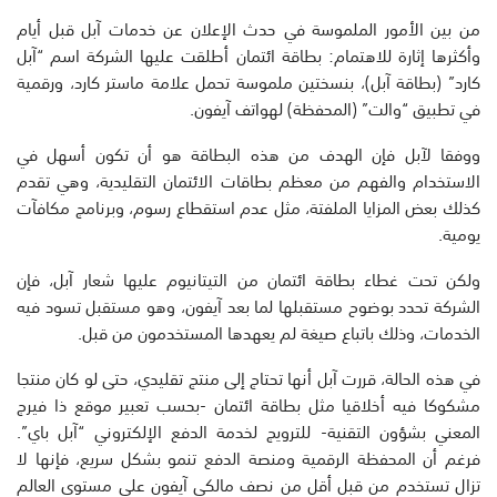
من بين الأمور الملموسة في حدث الإعلان عن خدمات آبل قبل أيام
وأكثرها إثارة للاهتمام: بطاقة ائتمان أطلقت عليها الشركة اسم “آبل
كارد” (بطاقة آبل)، بنسختين ملموسة تحمل علامة ماستر كارد، ورقمية
في تطبيق “والت” (المحفظة) لهواتف آيفون.
ووفقا لآبل فإن الهدف من هذه البطاقة هو أن تكون أسهل في
الاستخدام والفهم من معظم بطاقات الائتمان التقليدية، وهي تقدم
كذلك بعض المزايا الملفتة، مثل عدم استقطاع رسوم، وبرنامج مكافآت
يومية.
ولكن تحت غطاء بطاقة ائتمان من التيتانيوم عليها شعار آبل، فإن
الشركة تحدد بوضوح مستقبلها لما بعد آيفون، وهو مستقبل تسود فيه
الخدمات، وذلك باتباع صيغة لم يعهدها المستخدمون من قبل.
في هذه الحالة، قررت آبل أنها تحتاج إلى منتج تقليدي، حتى لو كان منتجا
مشكوكا فيه أخلاقيا مثل بطاقة ائتمان -بحسب تعبير موقع ذا فيرج
المعني بشؤون التقنية- للترويج لخدمة الدفع الإلكتروني “آبل باي”.
فرغم أن المحفظة الرقمية ومنصة الدفع تنمو بشكل سريع، فإنها لا
تزال تستخدم من قبل أقل من نصف مالكي آيفون على مستوى العالم