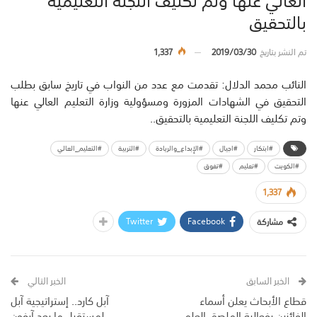
بالتحقيق
تم النشر بتاريخ
2019/03/30
1,337
النائب محمد الدلال: تقدمت مع عدد من النواب في تاريخ سابق بطلب
التحقيق في الشهادات المزورة ومسؤولية وزارة التعليم العالي عنها
وتم تكليف اللجنة التعليمية بالتحقيق..
#ابتكار
#اجيال
#الإبداع_والريادة
#التربية
#التعليم_العالي
#الكويت
#تعليم
#تفوق
1,337
Twitter
Facebook
مشاركة
الخبر السابق
الخبر التالي
قطاع الأبحاث يعلن أسماء
آبل كارد.. إستراتيجية آبل
الفائزين بفعالية الملصق العلمي
لمستقبل ما بعد آيفون