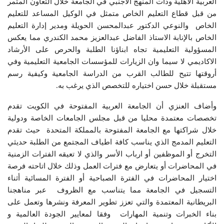
العربية الأهلية وذات المنهج الاجنبي في الجامعة خلال التعاون المثمر
من قبل قطاع التعليم الخاص متمثل في الوكيل المساعد للتعليم
الخاص والنوعي الدكتور عبدالمحسن الحويلة ومدير إدارة التعليم
الخاص بالإنابة الاستاذ الفاضل عبدالعزيز محمد الكندري مما يعكس
المسؤولية التعليمية تجاه ابناؤنا الطلبة والحرص على الأرشاد
الاكاديمي لا سيما وان الزيارات للمؤسسات الجامعية التعليمية وفي
أروقتها تتيح للطالب القرب من الدراسة الجامعية وكيفية رسم
مستقبلة خلال حسن اختياره للتخصص الذي يرغب به.
وأضاف العنزي أن الجامعة العربية المفتوحة في الكويت تقدم
تخصصات معتمدة محليا من قبل مجلس الجامعات الخاصة ودولية
خلال شراكتها مع الجامعة المفتوحة بالمملكة المتحدة حيث تقدم
التعليم المدمج الذي يناسب كافة اطياف المجتمع من الطلبة حديثي
التخرج أو الموظفين أو ارباب الأسر والذي لا تعيقه الفترات الزمنية
في المحاضرات أو يتعارض مع فترات العمل وذلك خلال اتاحته فرصة
اختيار المحاضرات في الفترة الصباحية أو الفترة المسائية أثناء
التسجيل في الجامعة مما يتناسب مع الظروف عبر مناهجنا
البريطانية المعتمدة والتي تعزز تطوير المعرفة ونشرها وتعمل على
بناء الخبرات وتنمية المهارات وفقا لمعايير الجودة العالمية و