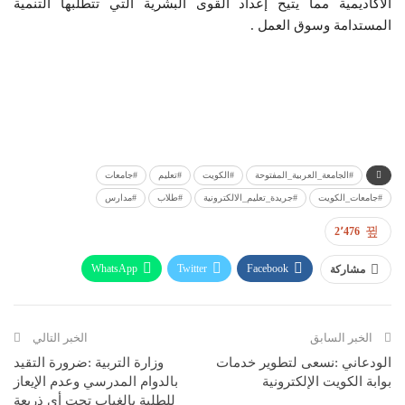
الأكاديمية مما يتيح إعداد القوى البشرية التي تتطلبها التنمية
المستدامة وسوق العمل .
#الجامعة_العربية_المفتوحة
#الكويت
#تعليم
#جامعات
#جامعات_الكويت
#جريدة_تعليم_الالكترونية
#طلاب
#مدارس
2٬476
WhatsApp
Twitter
Facebook
مشاركة
Linkedin
الخبر السابق
الخبر التالي
الودعاني :نسعى لتطوير خدمات
وزارة التربية :ضرورة التقيد
بوابة الكويت الإلكترونية
بالدوام المدرسي وعدم الإيعاز
للطلبة بالغياب تحت أي ذريعة