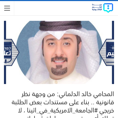
المحامي خالد الدلماني: من وجهة نظر
قانونية .. بناء على مستندات بعض الطلبة
خريجي #الجامعة_الامريكية_في_اثينا ، لا
تملك أي جهة سحب معادلة شهاداتهم