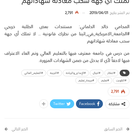
تم النشر بتاريخ
2019/04/01
2,791
المحامي خالد الدلماني: مستندات بعض الطلبة خريجي
#الجامعة_الامريكية_في_اثينا من نظرك قانونية .. لا تملك أي جهة
سحب معادلة شهاداتهم
من درس في جامعة معترف فيها بالتعليم العالي وتم الغاء الاعتراف
فيها لاحقاً لأي لا يدخل من ضمن الشهادات المزورة.
#ابتكار
#اجيال
#الإبداع_والريادة
#التربية
#التعليم_العالي
#الكويت
#تعليم
#جريدة_تعليم
2,791
Twitter
Facebook
مشاركة
الخبر السابق
الخبر التالي