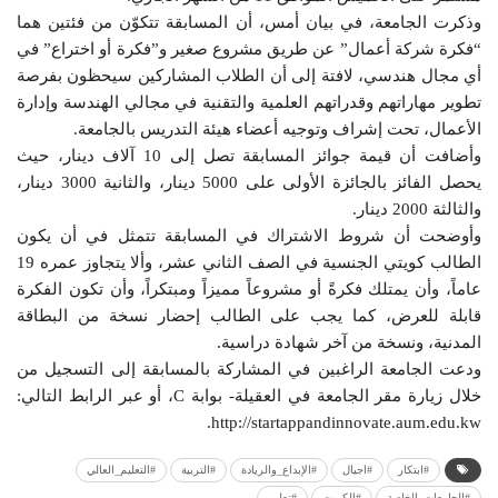
وذكرت الجامعة، في بيان أمس، أن المسابقة تتكوّن من فئتين هما
“فكرة شركة أعمال” عن طريق مشروع صغير و”فكرة أو اختراع” في
أي مجال هندسي، لافتة إلى أن الطلاب المشاركين سيحظون بفرصة
تطوير مهاراتهم وقدراتهم العلمية والتقنية في مجالي الهندسة وإدارة
الأعمال، تحت إشراف وتوجيه أعضاء هيئة التدريس بالجامعة.
وأضافت أن قيمة جوائز المسابقة تصل إلى 10 آلاف دينار، حيث
يحصل الفائز بالجائزة الأولى على 5000 دينار، والثانية 3000 دينار،
والثالثة 2000 دينار.
وأوضحت أن شروط الاشتراك في المسابقة تتمثل في أن يكون
الطالب كويتي الجنسية في الصف الثاني عشر، وألا يتجاوز عمره 19
عاماً، وأن يمتلك فكرةً أو مشروعاً مميزاً ومبتكراً، وأن تكون الفكرة
قابلة للعرض، كما يجب على الطالب إحضار نسخة من البطاقة
المدنية، ونسخة من آخر شهادة دراسية.
ودعت الجامعة الراغبين في المشاركة بالمسابقة إلى التسجيل من
خلال زيارة مقر الجامعة في العقيلة- بوابة C، أو عبر الرابط التالي:
http://startappandinnovate.aum.edu.kw.
#ابتكار
#اجيال
#الإبداع_والريادة
#التربية
#التعليم_العالي
#الجامعات_الخاصة
#الكويت
#تعليم