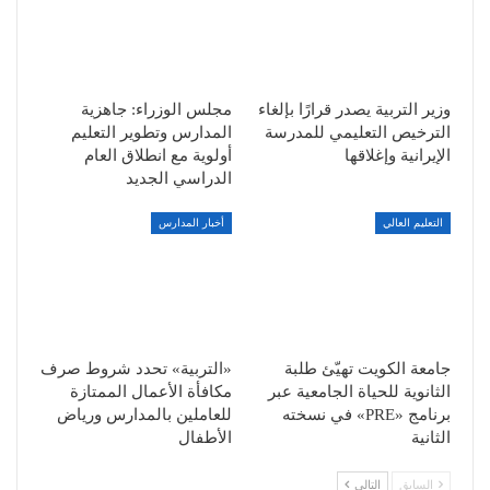
وزير التربية يصدر قرارًا بإلغاء
مجلس الوزراء: جاهزية
الترخيص التعليمي للمدرسة
المدارس وتطوير التعليم
الإيرانية وإغلاقها
أولوية مع انطلاق العام
الدراسي الجديد
التعليم العالي
أخبار المدارس
جامعة الكويت تهيّئ طلبة
«التربية» تحدد شروط صرف
الثانوية للحياة الجامعية عبر
مكافأة الأعمال الممتازة
برنامج «PRE» في نسخته
للعاملين بالمدارس ورياض
الثانية
الأطفال
السابق
التالي