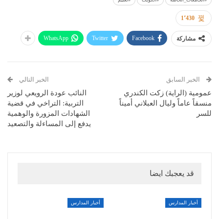
1٬430
WhatsApp
Twitter
Facebook
مشاركة
الخبر السابق
الخبر التالي
عمومية (الراية) زكت الكندري
النائب عودة الرويعي لوزير
منسقاً عاماً وليال العبلاني أميناً
التربية: التراخي في قضية
للسر
الشهادات المزورة والوهمية
يدفع إلى المساءلة والتصعيد
قد يعجبك ايضا
أخبار المدارس
أخبار المدارس