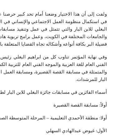
ولفت إلى أن هذا الاختيار وضعنا أمام تحد كبير حرصنا عل
في استكمال منظومة العمل الاجتماعي والإنساني في ال
البغلي للابن البار والتي تتمثل في عمل وتنفيذ مسابق
والجامعات المختلفة في الكويت، وعمل برامج تربوية هادف
فضيلة البر بكافة أنواعه وأشكاله تجاه القضايا المتعلقة با
وفي نهاية المؤتمر تناوب كل من ابراهيم البغلي رئيس
الفني العام للغة العربية والموجه الفني العام للتربية ال
والمتمثلة في مسابقة القصة القصيرة، ومسابقة العمل ال
البار للمرشدات.
أسماء الفائزين في مسابقات جائزة البغلي للابن البار لطلبة وزا
أولاً: مسابقة القصة القصيرة
أولا: منطقة الأحمدي التعليمية – المرحلة المتوسطة الص
الأول: غيوض عبدالهادي السهلي