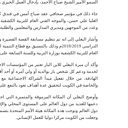
السمو الأمير الشيخ صباح الأحمد، بإدخال العمل الخيري و
جاء ذلك في مؤتمر صحافي عقد صباح أمس في فندق كراون 
العليا علي حسن، والموجه الفني العام للتربية الكشفية
وعدد من الموجهين ومديري المدارس والمعلمين والطلبة 
وأشار البغلي إلى انه تم تنظيم مسابقة القصة القصيرة و
الدراسي 2018/2019م وذلك بالتنسيق مع قطاع 
العام للتربية الكشفية بوزارة التربية وللسنة السابعة على 
وأكد أن مبرة البغلي للابن البار تعتبر من المؤسسات ال
لخدمة ودعم كل شخص بار بوالديه أو ولي أمره أو أحد أقا
الهادفة، من خلال تفعيل مبدأ الشراكة الاجتماعية 
والخاصة في الكويت لتحقيق عدة أهداف تعود بالنفع على
وأوضح البغلي أن المكانة المرموقة والمتميزة التي احت
دعمها للعديد من دول العالم على المستوى المحلي والإق
دول العالم وتوجت هذه المكانة هيئة الأمم المتحدة بتسم
وجعلت من الكويت مركزا دوليا للعمل الإنساني.