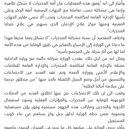
وأشار الى انه “وفق هذه المعطيات فان آفة المخدرات لا تشكل ظاهرة
وإنما هي مشكلة حسب تعاملنا مع الجهات الرسمية آنفة الذكر وعلى
رأسها الإدارة العامة لمكافحة المخدرات ويجب ألا ننسى تقارير الجهات
المعنية ومنها مركز علاج الإدمان الذي يسهم في علاج ضحايا
المخدرات“.
واضاف المقصيد أن نسبة مشكلة المخدرات “لا تشكل رقما مخيفا فهذا
ما دعانا في الوزارة إلى الإسراع بالتفكير في طرق الوقاية من هذه الآفة
لما لها من آثار سيئة على المجتمع بأسره“.
وقال انه من اجل ذلك عقدت الوزارة شراكة دائمة مع وزارة الداخلية
ممثلة بالإدارة العامة لمكافحة المخدرات والإدارة العامة للعلاقات
والإعلام الأمني ووزارة الصحة وتم عقد العديد من الاجتماعات
والتنسيق من أجل وضع السبل الكفيلة بالحد منها “من منطلق حرصنا
على سلامة أبنائنا الطلبة“.
ولفت الى ان تلك الاجتماعات نتج عنها اطلاق العديد من الحملات
التوعوية للوقاية من المخدرات والمؤثرات العقلية وسوء استعمال
الأدوية والتدخين ومازالت هذه الجهود مستمرة وفق رؤى مستقبلية
وتنموية ضمن خطة الوزارة لخلق جيل واع يساهم في بناء كويت
المستقبل.
وأكد حرص الوزارة على متابعة كل ما يدور في الميدان التربوي واضعة