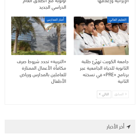
الإيرانية وإغلاقها
أولوية مع انطلاق العام
الدراسي الجديد
التعليم العالي
أخبار المدارس
جامعة الكويت تهيّئ طلبة
«التربية» تحدد شروط صرف
الثانوية للحياة الجامعية عبر
مكافأة الأعمال الممتازة
برنامج «PRE» في نسخته
للعاملين بالمدارس ورياض
الثانية
الأطفال
السابق
التالي
أخر الأخبار