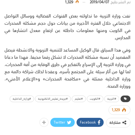
تم النشر بتاريخ
2019/04/07
1,329
نفت وزارة التربية ما تداولته بعض القنوات الفضائية ووسائل التواصل
الاجتماعي خلال الفترة الأخيرة من بيانات حول حجم مشكلة المخدرات
في الكويت ومنها معلومات خاطئة عن ارتفاع معدل انتشارها في
المدارس.
وفي هذا السياق قال الوكيل المساعد للتنمية التربوية والانشطة فيصل
المقصيد أن نسبة مشكلة المخدرات لا تشكل رقما مخيفا، فهذا ما دعانا
في وزارة التربية إلى الإسراع بالتفكير في طرق الوقاية من آفة المخدرات،
لما لها من آثار سيئة على المجتمع بأسره، وعقدنا لذلك شراكة دائمة مع
وزارة الداخلية ممثلة في «مكافحة المخدرات» و«الإعلام الأمني»،
ووزارة الصحة.
#التربية
#الكويت
#تعليم
#جريدة_تعليم_الالكترونية
#وزارة_الداخلية
1,329
Twitter
Facebook
مشاركة