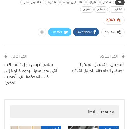
#ابتكار
#اجيال
#الإبداع_والريادة
#التربية
#التعليم_العالي
#الكويت
#تعليم
#تفوق
2,040
Twitter
Facebook
مشاركة
الخبر السابق
الخبر التالي
المطيري: التسجيل المبكر لـ
برنامج تدريبي حول “المجالات
«صيفي الجامعة» ينطلق الثلاثاء
التي يجوز فيها الرجوع قانونا إلى
ذات المحكمة التي أصدرت
الحكم”
قد يعجبك ايضا
أخبار المدارس
أخبار المدارس