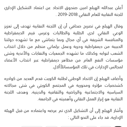
أعلن عبدالله الهيلع امين صندوق الاتحاد عن اعتماد التشكيل الإداري
للجنة النقابية للعام النقابي 2018-2019 .
وقال الهيلع في تصريح صحافي أن إن اللجنة النقابية تهدف إلى تعزيز
الوعي النقابي لدى الطلبة والطالبات وغرس قيم الديمقراطية
والمنافسة الشريفة في أي مجال وبما يتماشى مع ما تشهده دولتنا
الحبيبة من ديمقراطية وحرية وعمل برلماني منظم من خلال انتخاب
الشعب لنوابه وكذلك ما تشهده الجمعيات والنقابات والأندية وشتى
مؤسسات النفع العام من مظاهر ديمقراطية عبر انتخاب الأعضاء
لمجالس الإدارات في تلك المؤسساتلأألال.
وأضاف الهيلع إن الاتحاد الوطني لطلبة الكويت قدم العديد من كوادره
كشخصيات مؤثرة ومحورية في المجتمع الكويتي في شتى مجالاته
السياسية والاجتماعية والرياضية والثقافية والدينية، وهدف اللجنة
النقابية هو إبراز العمل النقابي وأهميته في الجامعة.
وأشار الهيلع إلى أن التشكيل الذي تم عرضه واعتماده من قبل الهيئة
الإدارية، قد جاء على النحو التالي :