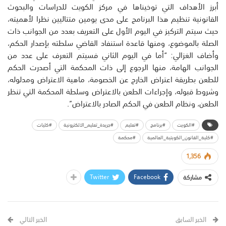
أبرز الأهداف التي توخيناها في مركز الكويت للدراسات والبحوث
القانونية تنظيم هذا البرنامج على مدى يومين متتاليين نظرا لأهميته،
حيث سيتم التركيز في اليوم الأول على التعريف بعدد من الجوانب ذات
الصلة بالموضوع، ومنها قاعدة استنفاد القاضي سلطته بإصدار الحكم،
وأضاف الغزالي: “أما في اليوم الثاني فسيتم التعرف على عدد من
الجوانب الهامة، منها الرجوع إلى ذات المحكمة التي أصدرت الحكم
للطعن بطريقة اعتراض الخارج عن الخصومة، ماهية الاعتراض ومدلوله،
وشروط قبوله، وإجراءات الطعن بالاعتراض وسلطة المحكمة التي تنظر
الطعن، ونظام الطعن في الحكم الصادر بالاعتراض”.
#الكويت
#برنامج
#تعليم
#جريدة_تعليم_الالكترونية
#كليات
#كلية_القانون_الكويتية_العالمية
#محكمة
1,356
Twitter
Facebook
مشاركة
الخبر السابق
الخبر التالي