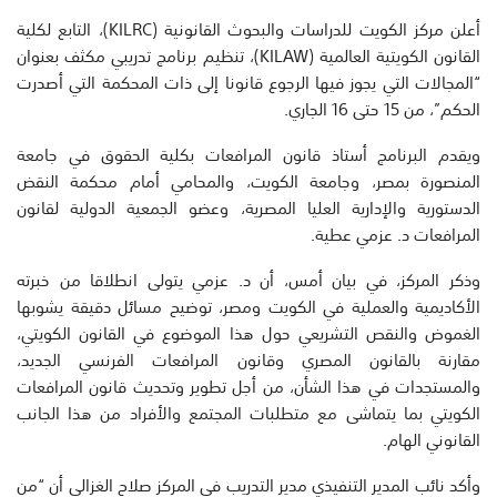
أعلن مركز الكويت للدراسات والبحوث القانونية (KILRC)، التابع لكلية
القانون الكويتية العالمية (KILAW)، تنظيم برنامج تدريبي مكثف بعنوان
“المجالات التي يجوز فيها الرجوع قانونا إلى ذات المحكمة التي أصدرت
الحكم”، من 15 حتى 16 الجاري.
ويقدم البرنامج أستاذ قانون المرافعات بكلية الحقوق في جامعة
المنصورة بمصر، وجامعة الكويت، والمحامي أمام محكمة النقض
الدستورية والإدارية العليا المصرية، وعضو الجمعية الدولية لقانون
المرافعات د. عزمي عطية.
وذكر المركز، في بيان أمس، أن د. عزمي يتولى انطلاقا من خبرته
الأكاديمية والعملية في الكويت ومصر، توضيح مسائل دقيقة يشوبها
الغموض والنقص التشريعي حول هذا الموضوع في القانون الكويتي،
مقارنة بالقانون المصري وقانون المرافعات الفرنسي الجديد،
والمستجدات في هذا الشأن، من أجل تطوير وتحديث قانون المرافعات
الكويتي بما يتماشى مع متطلبات المجتمع والأفراد من هذا الجانب
القانوني الهام.
وأكد نائب المدير التنفيذي مدير التدريب في المركز صلاح الغزالي أن “من