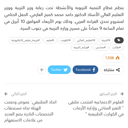
ينظم قطاع التنمية التربوية والأنشطة تحت رعاية وزير التربية ووزير
التعليم العالي الأستاذ الدكتور حامد محمد كميخ العازمي، الحفل الختامي
لمشروع تحدي القراءة العربي، وذلك يوم الأربعاء الموافق 10 أبريل في
تمام الساعة 9 صباحاً على مسرح وزارة التربية في جنوب السرة.
#التربية
#التعليم_العالي
#الكويت
#تعليم
#جريدة_تعليم_الالكترونية
#طلاب
#مدارس
#وزارة_التربية
1,508
Twitter
Facebook
مشاركة
الخبر السابق
الخبر التالي
العلوم الاجتماعية افتتحت ملتقى
اتحاد التطبيقي: غموض وصمت
” التغير المناخي وإدارة الأزمات
الهيئة تجاه مستحقات
في الكوارث الطبيعية “
التخصصات النادرة يضع العديد
من علامات الاستفهام