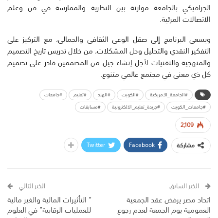
الجرافيكي بالجامعة موازنة بين النظرية والممارسة في فن وعلم
الاتصالات المرئية.
ويسعى البرنامج إلى صقل الوعي الثقافي والجمالي، مع التركيز على
التفكير النقدي والتحليل وحل المشكلات، من خلال تدريس تاريخ التصميم
والمنهجية والتقنيات لأجل إنشاء جيل من المصممين قادر على تصميم
كل ذي معنى في مجتمع عالمي متنوع.
#الجامعة_الامريكية
#الكويت
#الهند
#تعليم
#جامعات
#جامعات_الكويت
#جريدة_تعليم_الالكترونية
#مسابقات
2,109
Twitter
Facebook
مشاركة
الخبر السابق
الخبر التالي
اتحاد مصر يرفض عقد الجمعية
” التأثيرات المالية والغير مالية
العمومية يوم الجمعة لعدم رجوع
للعمليات الرقابية” في العلوم