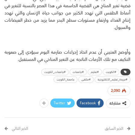
قضية تغير المناخ هي القضية الحاسمة في هذا العصر بالنسبة للتغير في
أنماط الطقس التي تهدد الكثير من جوانب حياة الإنسان والتي تهدد
إنتاج الغذاء وارتفاع مستويات سطح البحر مما يزيد من خطر الفيضانات
والسيول.
وأوضح العتيبي أن عدم اتخاذ إجراءات صارمة اليوم سيؤدي إلى صعوبة
التكيف مع تلك الأزمات الناتجة عن التغير المناخي في المستقبل.
#الكويت
#تعليم
#جامعات
#جامعات_الكويت
#جريدة_تعليم_الالكترونية
#ملتقى
جامعة_الكويت
2,090
Twitter
Facebook
مشاركة
الخبر السابق
الخبر التالي