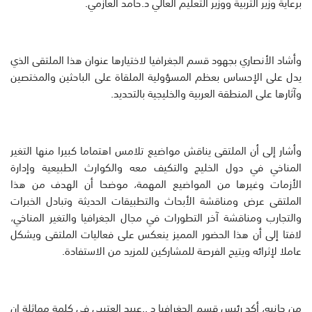
برعاية وزير التربية ووزير التعليم العالي د.حامد العازمي.
وأشاد الأنصاري بجهود قسم الجغرافيا لاختيارها عنوان هذا الملتقى الذي
يدل على الإحساس بعظم المسؤولية الملقاة على الباحثين والمختصين
وآثارها على المنطقة العربية والخليجية بالتحديد.
وأشار إلى أن الملتقى يناقش مواضيع تلامس اهتماما كبيرا منها التغير
المناخي في دول الخليج والتكيف معه والكوارث الطبيعية وإدارة
الأزمات وغيرها من المواضيع المهمة، موضحا أن الهدف من هذا
الملتقى عرض ومناقشة الأبحاث والتطبيقات الحديثة وتبادل الخبرات
والتجارب ومناقشة آخر التطورات في مجال الجغرافيا والتغير المناخي،
لافتا إلى أن هذا الحضور المميز ينعكس على فعاليات الملتقى ويشكل
عاملا لإثرائه ويتيح الفرصة للمشاركين للمزيد من الاستفادة.
من جانبه، أكد رئيس قسم الجغرافيا د ..عبيد العتيبي في كلمة مماثلة ان