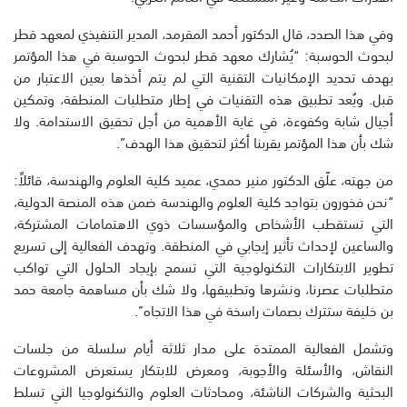
وفي هذا الصدد، قال الدكتور أحمد المقرمد، المدير التنفيذي لمعهد قطر
لبحوث الحوسبة: “يُشارك معهد قطر لبحوث الحوسبة في هذا المؤتمر
بهدف تحديد الإمكانيات التقنية التي لم يتم أخذها بعين الاعتبار من
قبل. ويُعد تطبيق هذه التقنيات في إطار متطلبات المنطقة، وتمكين
أجيال شابة وكفوءة، في غاية الأهمية من أجل تحقيق الاستدامة. ولا
شك بأن هذا المؤتمر يقربنا أكثر لتحقيق هذا الهدف”.
من جهته، علّق الدكتور منير حمدي، عميد كلية العلوم والهندسة، قائلاً:
“نحن فخورون بتواجد كلية العلوم والهندسة ضمن هذه المنصة الدولية،
التي تستقطب الأشخاص والمؤسسات ذوي الاهتمامات المشتركة،
والساعين لإحداث تأثير إيجابي في المنطقة. وتهدف الفعالية إلى تسريع
تطوير الابتكارات التكنولوجية التي تسمح بإيجاد الحلول التي تواكب
متطلبات عصرنا، ونشرها وتطبيقها، ولا شك بأن مساهمة جامعة حمد
بن خليفة ستترك بصمات راسخة في هذا الاتجاه”.
وتشمل الفعالية الممتدة على مدار ثلاثة أيام سلسلة من جلسات
النقاش، والأسئلة والأجوبة، ومعرض للابتكار يستعرض المشروعات
البحثية والشركات الناشئة، ومحادثات العلوم والتكنولوجيا التي تسلط