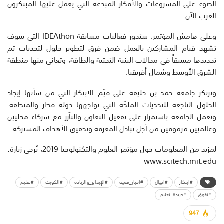
الضوء على المشروعات والأفكار المبدعة التي يعمل عليها المبتكرون
العرب الآن.
وعلى هامش المؤتمر، ستدور فعاليات مسابقة IDEAthon التي سوف
تشهد قيام المشاركين بالعمل ضمن فرق لتطوير حلول لتحديات تم
تحديدها مسبقاً في مجالات البنية التحتية والطاقة، وتعاني منها منطقة
الشرق الأوسط وشمال أفريقيا.
وترتكز جامعة حمد بن خليفة على قيّم الابتكار التي من شأنها إيجاد
الحلول الناجعة للتحديات الملحّة التي تواجهها دولة قطر والمنطقة.
وتعمل الجامعة باستمرار على تفعيل التعاون والتآزر مع شركاء محليين
وعالميين مرموقين من أجل تبادل المعرفة وتحقيق الأهداف المشتركة.
لمزيد من المعلومات حول مؤتمر العلوم والتكنولوجيا 2019، يُرجى زيارة:
www.scitech.mit.edu
#ابتكار
#اجيال
#اخبار_تقنية
#الإبداع_والريادة
#الكويت
#تعليم
#تفوق
#جريدة_تعليم
947