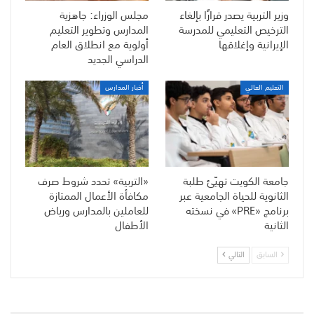
وزير التربية يصدر قرارًا بإلغاء
مجلس الوزراء: جاهزية
الترخيص التعليمي للمدرسة
المدارس وتطوير التعليم
الإيرانية وإغلاقها
أولوية مع انطلاق العام
الدراسي الجديد
التعليم العالي
أخبار المدارس
جامعة الكويت تهيّئ طلبة
«التربية» تحدد شروط صرف
الثانوية للحياة الجامعية عبر
مكافأة الأعمال الممتازة
برنامج «PRE» في نسخته
للعاملين بالمدارس ورياض
الثانية
الأطفال
السابق
التالي