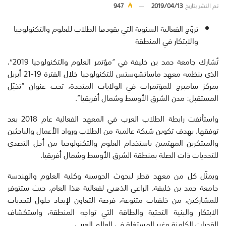
تم النشر بتاريخ
2019/04/13
947
تروّج الفعالية السنوية التي يقودها الطلاب للعلوم والتكنولوجيا
والابتكار في المنطقة
تُشارك جامعة حمد بن خليفة في “مؤتمر العلوم والتكنولوجيا 2019″،
الذي ينظمه معهد ماساتشوستس للتكنولوجيا خلال الفترة 19-21 أبريل
بمركز سامبرج للمؤتمرات في الولايات المتحدة، تحت عنوان “تخيّل
المستقبل: مدن الشرق الأوسط وشمال أفريقيا”.
واستأنفت رابطة الطلاب العرب في المعهد الفعالية عام 2018 بعد
توفقها، بهدف تكوين شبكة عالمية من الطلاب ورواد الأعمال والباحثين
والمبتكرين المهتمين باستخدام العلوم والتكنولوجيا من أجل التصدي
للتحديات ذات الصلة بمنطقة الشرق الأوسط وشمال أفريقيا.
ويمثّل كل من معهد قطر لبحوث الحوسبة وكلية العلوم والهندسة
جامعة حمد بن خليفة، الراعي الذهبي لفعالية هذا العام، حيث ستتوفر
للمشاركين، من خلفيات متنوعة، فرصة التعاون لإيجاد حلول لتحديات
الابتكار والبنية التحتية والطاقة التي تواجه المنطقة، واستكشاف
القدرات الكامنة وغير المستغلة في العالم العربي.