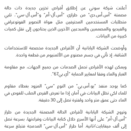
أعلنت شركة سوني عن إطلاق أقراص تخزين جديدة ذات حالة
مصمتة “أس.أس.دي” من طرازي “أس.أل-أم” و”أس.أل-سي”، تلبي
متطلبات المستخدمين المحترفين مثل هواة التصوير الفوتوغرافي
والفيديو والمصممين والمبدعين الآخرين الذين يحتاجون إلى نقل كميات
كبيرة من البيانات.
وأوضحت الشركة اليابانية أن الأقراص الجديدة مخصصة للاستخدامات
الشاقة، إذ تأتي في جسم مصنوع من الألمنيوم من قطعة واحدة.
ويمكن لهذه الأقراص تحمل الصدمات من جميع الجهات، مع مقاومة
الغبار والماء وفقا لمعايير الحماية “أي.بي67”.
كما يوجد منفذ “يو.أس.بي” من النوع “سي” المزود بغطاء مقاوم
للماء لكي تظل البيانات في أمان إذا ما تعرض القرص الصلب للغوص في
الماء حتى عمق متر واحد ولفترة تصل إلى 30 دقيقة.
وتروج الشركة اليابانية لأقراص الحالة المصمتة الجديدة من طراز
“أس.أل-أم” على أنها الأسرع خلال كتابة البيانات وقراءتها، بسرعة تصل
إلى ألف ميغابايت/ثانية. أما طراز “أس.أل-سي” المدمجة فتبلغ سرعة