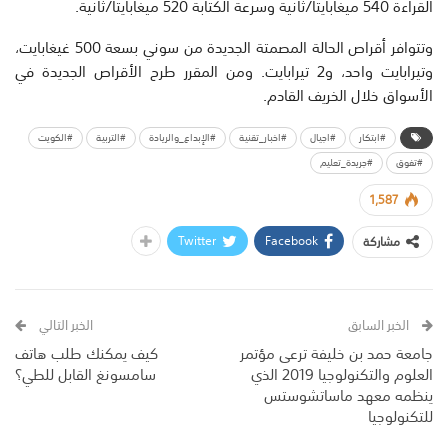
القراءة 540 ميغابايتا/ثانية وسرعة الكتابة 520 ميغابايتا/ثانية.
وتتوافر أقراص الحالة المصمتة الجديدة من سوني بسعة 500 غيغابايت،
وتيرابايت واحد، و2 تيرابايت. ومن المقرر طرح الأقراص الجديدة في
الأسواق خلال الخريف القادم.
#ابتكار
#اجيال
#اخبار_تقنية
#الإبداع_والريادة
#التربية
#الكويت
#تفوق
#جريدة_تعليم
1,587
Twitter
Facebook
مشاركة
الخبر السابق
الخبر التالي
جامعة حمد بن خليفة ترعى مؤتمر
كيف يمكنك طلب هاتف
العلوم والتكنولوجيا 2019 الذي
سامسونغ القابل للطي؟
ينظمه معهد ماساتشوستس
للتكنولوجيا