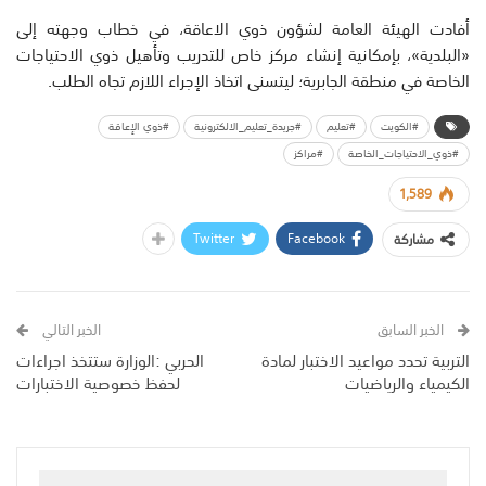
أفادت الهيئة العامة لشؤون ذوي الاعاقة، في خطاب وجهته إلى
«البلدية»، بإمكانية إنشاء مركز خاص للتدريب وتأهيل ذوي الاحتياجات
الخاصة في منطقة الجابرية؛ ليتسنى اتخاذ الإجراء اللازم تجاه الطلب.
#الكويت
#تعليم
#جريدة_تعليم_الالكترونية
#ذوي الإعاقة
#ذوي_الاحتياجات_الخاصة
#مراكز
1,589
Twitter
Facebook
مشاركة
الخبر السابق
الخبر التالي
التربية تحدد مواعيد الاختبار لمادة
الحربي :الوزارة ستتخذ اجراءات
الكيمياء والرياضيات
لحفظ خصوصية الاختبارات