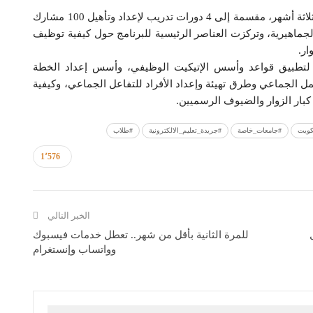
وأشارت الأكاديمية إلى أن مدة تنفيذ البرنامج استغرقت ثلاثة أشهر، مقسمة إلى 4 دورات تدريب لإعداد وتأهيل 100 مشارك
جماهيرية، وتركزت العناصر الرئيسية للبرنامج حول كيفية توظيف
ار.
ة لتطبيق قواعد وأسس الإتيكيت الوظيفي، وأسس إعداد الخطة
مل الجماعي وطرق تهيئة وإعداد الأفراد للتفاعل الجماعي، وكيفية
بار الزوار والضيوف الرسميين.
كويت
#جامعات_خاصة
#جريدة_تعليم_الالكترونية
#طلاب
1٬576
الخبر التالي
للمرة الثانية بأقل من شهر.. تعطل خدمات فيسبوك
وواتساب وإنستغرام