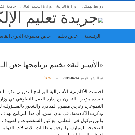
روابط تهمك ::
وزارة التربية
وزارة التعليم العالي
جامعة الك
الرئيسية
خاص تعليم
خاص مجموعة الجري القابض
اتحاد المدارس الخاصة
إدارة الجريدة
«الأسترالية» تختتم برنامجها «فن ا
تم النشر بتاريخ
2019/04/14
1٬576
اختتمت الأكاديمية الأسترالية البرنامج التدريبي «فن ال
تنفيذه مؤخرا بالتعاون مع إدارة العمل التطوعي في وزا
التطوعي، وغرس مفهوم المبادرة والشعور بالمسؤولية لد
وذكرت الأكاديمية، في بيان أمس، أن هذا البرنامج يهدف
والبروتوكول في التعامل مع كبار الشخصيات والضيوف ف
الصحيحة لممارستها وفق متطلبات الاتصالات الدولية 