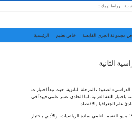
تربية
روابط تهمك ::
ص مجموعة الجري القابضة
خاص تعليم
الرئيسية
إدارة الجريدة
اتحاد المدارس الخاصة
سية الثانية
ام الدراسي» لصفوف المرحلة الثانوية، حيث تبدأ اختبارات
 العاشر يوم 2 مايو المقبل بمادة الرياضيات وتنتهي في 16 منه باختبار اللغة العربية، اما الحادي عشر علمي فيبدأ في
وبالنسبة لاختبارات الثاني عشر «الثانوية العامة» فستنطلق يوم 19 مايو للقسم العلمي بمادة الرياضيات، والأدبي باختبار