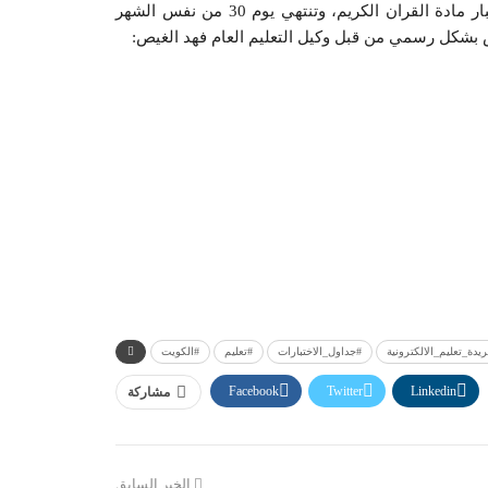
وفيما يتعلق باختبارات المعهد الديني فستنطلق يوم 14 مايو باختبار مادة القران الكريم، وتنتهي يوم 30 من نفس الشهر
مس بشكل رسمي من قبل وكيل التعليم العام فهد الغيص:
يدة_تعليم_الالكترونية
#جداول_الاختبارات
#تعليم
#الكويت
Facebook
Twitter
Linkedin
مشاركة
الخبر السابق