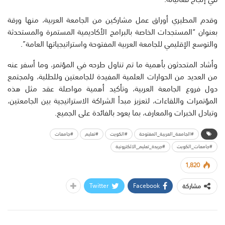
وقدم المطيري أوراق عمل مشاركين من الجامعة العربية، منها ورقة
بعنوان “المستجدات الخاصة بالبرامج الأكاديمية المستمرة والمستحدثة
والتوسع الإقليمي للجامعة العربية المفتوحة واستراتيجياتها العامة”.
وأشاد المتحدثون بأهمية ما تم تناول طرحه في المؤتمر، وما أسفر عنه
من العديد من الحوارات العلمية المفيدة للجامعتين وللطلبة، ولمجتمع
دول فروع الجامعة العربية، وتأكيد أهمية مواصلة عقد مثل هذه
المؤتمرات واللقاءات، لتعزيز مبدأ الشراكة الاستراتيجية بين الجامعتين،
وتبادل الخبرات والمعارف، بما يعود بالفائدة على الجميع.
#الجامعة_العربية_المفتوحة
#الكويت
#تعليم
#جامعات
#جامعات_الكويت
#جريدة_تعليم_الالكترونية
1,820
Twitter
Facebook
مشاركة