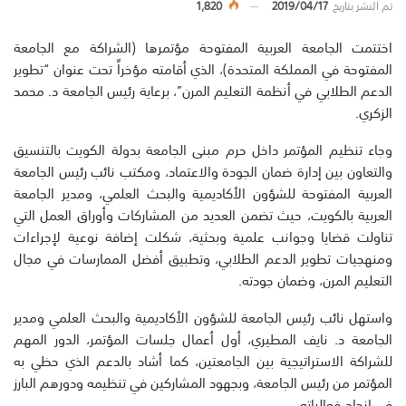
تم النشر بتاريخ
2019/04/17
1,820
اختتمت الجامعة العربية المفتوحة مؤتمرها (الشراكة مع الجامعة
المفتوحة في المملكة المتحدة)، الذي أقامته مؤخراً تحت عنوان “تطوير
الدعم الطلابي في أنظمة التعليم المرن”، برعاية رئيس الجامعة د. محمد
الزكري.
وجاء تنظيم المؤتمر داخل حرم مبنى الجامعة بدولة الكويت بالتنسيق
والتعاون بين إدارة ضمان الجودة والاعتماد، ومكتب نائب رئيس الجامعة
العربية المفتوحة للشؤون الأكاديمية والبحث العلمي، ومدير الجامعة
العربية بالكويت، حيث تضمن العديد من المشاركات وأوراق العمل التي
تناولت قضايا وجوانب علمية وبحثية، شكلت إضافة نوعية لإجراءات
ومنهجيات تطوير الدعم الطلابي، وتطبيق أفضل الممارسات في مجال
التعليم المرن، وضمان جودته.
واستهل نائب رئيس الجامعة للشؤون الأكاديمية والبحث العلمي ومدير
الجامعة د. نايف المطيري، أول أعمال جلسات المؤتمر، الدور المهم
للشراكة الاستراتيجية بين الجامعتين، كما أشاد بالدعم الذي حظي به
المؤتمر من رئيس الجامعة، وبجهود المشاركين في تنظيمه ودورهم البارز
في إنجاح فعالياته.