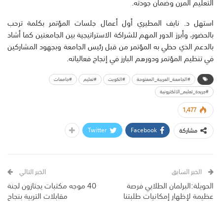
التعليم المرن وضمان جودته.
استهل د. نايف المطيري أول أعمال جلسات المؤتمر بكلمة ترحب
بالحضور، وأبرز الدور المهم للشراكة الاستراتيجية بين الجامعتين كما أشاد
بالدعم الذي حظي به المؤتمر من قبل رئيس الجامعة وبجهود المشاركين
في تنظيم المؤتمر ودورهم البارز في إنجاح فعالياته.
#الجامعة_العربية_المفتوحة
#الكويت
#تعليم
#جامعات
#جريدة_تعليم_الالكترونية
1,477
Twitter
Facebook
مشاركة
الخبر السابق
الخبر التالي
الحويلة:البرلمان الطلابي فرصة
40 موجه مكتبات يجتازون لجنة
عظيمة لإظهار إمكانيات طلبتنا
مقابلات التربية بنجاح