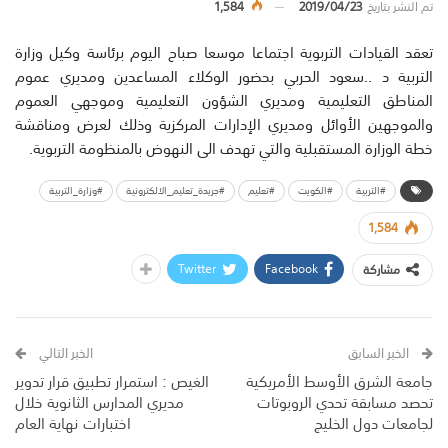
تم النشر بتاريخ
2019/04/23
1,584
تعقد القيادات التربوية اجتماعا موسعا صباح اليوم برئاسة وكيل وزارة
التربية د ..سعود الحربي بحضور الوكلاء المساعدين ومديري عموم
المناطق التعليمية ومديري الشؤون التعليمية وموجهي العموم
والموجهين الأوائل ومديري الإدارات المركزية وذلك لعرض ومناقشة
خطة الوزارة المستقبلية والتي تهدف الى النهوض بالمنظومة التربوية.
#التربية
#الكويت
#تعليم
#جريدة_تعليم_الالكترونية
#وزارة_التربية
1,584
Twitter
Facebook
مشاركة
الخبر السابق
الخبر التالي
جامعة الشرق الأوسط الأمريكية
الغيص : استمرار تطبيق قرار تدوير
تحصد مسابقة تحدي الروبوتات
مديري المدارس الثانوية خلال
لجامعات دول الخليج
اختبارات نهاية العام