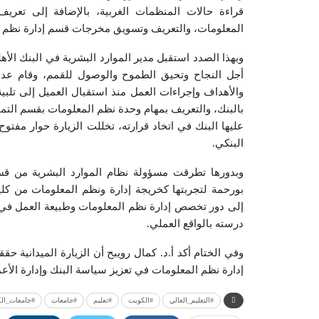
قراءة حالات المنظمات الغربية، بالإضافة إلى تعري
المعلومات، والتعريف وتسويق مخرجات قسم إدارة نظم المع
وبهذا الصدد استقبل مدير الموارد البشرية في البنك الأ
أجل النجاح وتحيق الطموح والوصول للقمم، وقام عدد 
والأهداف وإجراءات العمل منذ استقبال العميل إلى تلبي
بالبنك، والتعريف بمهام وحدة نظم المعلومات بقسم التموي
عليها البنك في اتخاد قرارته، تخللت الزيارة حوار مفت
البنكي.
وبدورها تطرقت مسؤولة نظام الموارد البشرية من قسم 
بورحمة لتجربتها كخريجة إدارة ونظم المعلومات من كلية
إلى دور تخصص إدارة نظم المعلومات وطبيعة العمل في 
درسته بالواقع العملي.
وفي الختام أكد أ.د. كمال رويبح أن الزيارة الميدانية
إدارة نظم المعلومات في تعزيز سياسة البنك وإدارة الأعم
#التعليم_العالي
#الكويت
#تعليم
#جامعات
#جامعات_ال