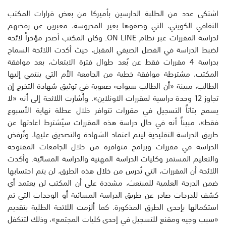
اشتكى عدد من الطلبة الدارسين بأميركا من بعض قرارات المكتب
الثقافي الكويتي، التي وصفوها بغير المدروسة، معبرين عن رفضهم
لدراسة المقررات عبر نظام ON LINE. وكان المكتب أصدر مؤخراً لائحة
لضبط الدراسة في الفصل الصيفي المقبل، حيث أكدت اللائحة السماح
بدراسة 4 مقررات فقط عن بُعد طوال فترة الابتعاث، بعد موافقة
المكتب، مشترطة موافقة خطية من الجامعة الأم التي ينتمي إليها
الطالب، مبينة «أن الطالب سيواجه صعوبة في توثيق شهادة التخرج إن
تجاوز 12 وحدة دراسية لمقررات الاونلاين». وأشارت اللائحة إلى أنه «لا
يسمح بتاتاً التسجيل في مقررات تتوافر خلال عطلة نهاية الأسبوع
فقط»، مبيناً أنه في حال دراسة هذه المقررات سيُشترط اعادتها عن
طريق الدراسة التقليدية ليتم اعتماد الشهادة والتصديق عليها، وتُرفض
الدراسة في مقررات وبرامج متوافرة من خلال الجامعات المفتوحة
والتعليم المستمر وكليات الدراسة المهنية والدراسة المسائية. وأكدت
اللائحة أن المقررات، التي تُدرس من خلال هذه الطرق، لن يتم احتسابها
ضمن الدرجة العلمية للمبتعث، مشددة على أن المكتب لن يعتمد أي
كشف للدرجات صادر عن طريق الدراسة المسائية أو الوحدات التي تم
استكمالها بإحدى الطرق المذكورة. كما ألزمت اللائحة الطلبة بتقديم
«سبب وجيه ومقنع للتسجيل في إحدى كليات المجتمع»، وذلك لتتكفل