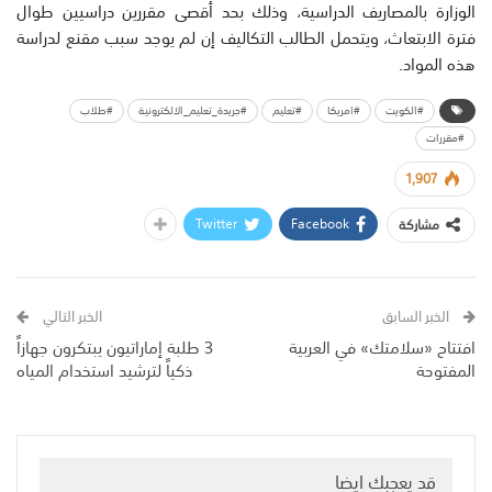
الوزارة بالمصاريف الدراسية، وذلك بحد أقصى مقررين دراسيين طوال
فترة الابتعاث، ويتحمل الطالب التكاليف إن لم يوجد سبب مقنع لدراسة
هذه المواد.
#الكويت
#امريكا
#تعليم
#جريدة_تعليم_الالكترونية
#طلاب
#مقررات
1,907
Twitter
Facebook
مشاركة
الخبر السابق
الخبر التالي
افتتاح «سلامتك» في العربية
3 طلبة إماراتيون يبتكرون جهازاً
المفتوحة
ذكياً لترشيد استخدام المياه
قد يعجبك ايضا