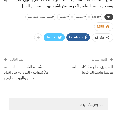
وتقديم جميع التقاييم لآخر سنتين باشر فيهما المتقدم العمل.
#paaet
#التطبيقي
#الكويت
#جريدة_تعليم_الالكترونية
1,378
Twitter
Facebook
مشاركة
الخبر السابق
الخبر التالي
السويري :حل مشكلة طلبة
بحث مشكلة الشهادات القديمة
فرنسا واستراليا قريبا
وتأشيرات «البدون» بين اتحاد
مصر والوزير العازمي
قد يعجبك ايضا