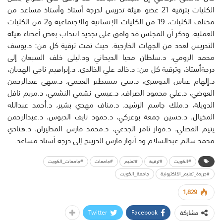
الكليات بترقية 21 عضو هيئة تدريس لدرجة أستاذ وأستاذ مساعد من
مختلف الكليات، 19 من الكليات الإنسانية والاجتماعية و2 من الكليات
العملية. وذكر أن المجلس قد وافق على تجديد انتداب بعض أعضاء هيئة
التدريس لعدد من الجهات الخارجية. حيث تمت ترقية كل من: د.يوسف
محمد الرومي، د.سلطان محيا الديحاني ود.ليلى خلف السبعان إلى
درجةأستاذ، وترقية كل من: د.خالد علي الخالدي، د.إبراهيم ناجي الهدبان،
د.إلهام عباس الدوسري، د.بيبي مسيطير العجمي، د.سهى عبدالرحمن
العوضي، د.علي محمود الصراف، د.عيسى نشمي النشمي، د.مريم نافل
الدويلة، د.ملك جاسم الرشيد، د.مناف مهدي بشير، د.أحمد عبدالله
المخيال، د.حسين جمعة بوعركي، د.حمود نايف الدبوس، د.عبدالرحمن
يتيم الفضلي، د.فواز ثامر الجدعي، د.محمد فارس المطيران، د.هنادي
محمد سالم عبدالسلام ود.أنوار فارس الخرينج إلى درجة أستاذ مساعد.
#الكويت
#ترقية
#تعليم
#جامعات
#جامعات_الكويت
#جريدة_تعليم_الالكترونية
جامعة_الكويت
1,829
Twitter
Facebook
مشاركة