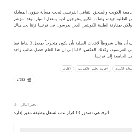
 جامعة الكويت والملحق الثقافي الفرنسي لبحث مسألة شؤون المعادلة
لطلبة جيدة، وهناك الكثير يتخرجون لدينا بمعدل امتياز، وهذا مؤشر
، ولكن بمقارنة الطلبة الكويتيين الذين يدرسون في فرنسا فإننا نجد هناك
وفيما يخص ابتعاث طلبة الجامعة لاسكتمال الماجستير، اضاف أن هناك شروطاً لابتعاث الطلبة بأن يكون متخرجاً بمعدل 3 نقاط فما
لى الفرنسية، وكذلك العكس، لافتا إلى ان هذا العام حصل طالب واحد
ل الجامعة إلى فرنسا.
معات_الكويت
#جريدة_تعليم_الالكترونية
#كليات
2٬635
الخبر التالي
الرفاعي :صدور 13 قرار ندب لشغل وظيفة مدير إدارة