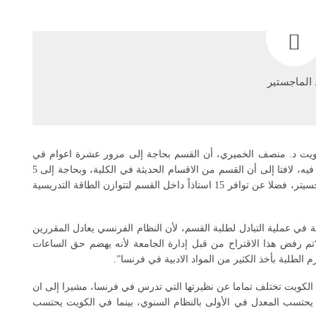
لكويت د. منصف الخميري، أن القسم بحاجة إلى مرور عشرة اعوام في
الجامعة حتى يتم الموافقة على طرح برامج الدراسات العليا فيه، لافتا إلى أن القسم من الاقسام الحديثة في الكلية، وبحاجة إلى 5
اعضاء هيئة تدريس بدرجة الدكتوراه ليتيح اعتماد برنامج الماجسيتر، فضلا عن توافر 15 استاذاً داخل القسم لتتوازن الطاقة التدريسية
في عملية التبادل لطلبة القسم، لأن النظام الفرنسي يعادل المقررين
م رفض هذا الاقتراح من قبل إدارة الجامعة لأنه يهضم حق الساعات
 الطلبة بأخذ الكثير من المواد الادبية في فرنسا”.
الكويت تختلف تماما عن نظيرتها التي تدرس في فرنسا، مشيرا إلى ان
حتسب المعدل في الأولى بالنظام السنوي، بينما في الكويت يحتسب