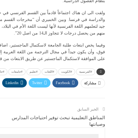
بنظام الفصول الدراسية.
ولفت الى ان هناك اجتماعاً قادماً بين القسم الفرنسي في
والدراسة في فرنسا. وبين الخميري أن “مخرجات القسم من ا
جيد لتعلمهم اللغة الفرنسية لأنها ليست اللغة الأم في البلاد
منهم من يحصل درجات لا تتجاوز الـ14 من اصل 20”.
فوق، وأن يكون جيداً في مجال الترجمة من اللغة العربية إ
على الموافقة لاستكمال الماجستير عن طريق الابتعاث من قب
#الفرنسية
#الكويت
#اللغات
#تعليم
#جامعات
#جا
Linkedin
Twitter
Facebook
مشاركة
الخبر السابق
المناطق التعليمية تبحث توفير احتياجات المدارس
وصيانتها