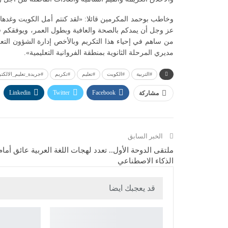
وخاطب بوحمد المكرمين قائلا: «لقد كنتم أمل الكويت وغدها
عز وجل أن يمدكم بالصحة والعافية وبطول العمر، ويوفقكم في
من ساهم في إحياء هذا التكريم وبالأخص إدارة الشؤون التعل
مديري المرحلة الثانوية بمنطقة الفروانية التعليمية».
#التربية
#الكويت
#تعليم
#تكريم
#جريدة_تعليم_الالكتر
Linkedin
Twitter
Facebook
مشاركة
الخبر السابق
ملتقى الدوحة الأول.. تعدد لهجات اللغة العربية عائق أمام
الذكاء الاصطناعي
قد يعجبك ايضا