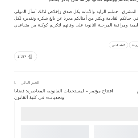
 المشرق.. حملتم الراية والأمانة بكل صدق وإخلاص لذلك أسأل المولى
 حياتكم القادمة ويكثر من أمثالكم معربا عن بالغ شكره وتقديره لكل
يمية ومراقبة المرحلة الثانوية على وفائهم لتكريم كوكبة من متقاعدي
ونية
#متقاعدين
2٬597
الخبر التالي
افتتاح مؤتمر «المستجدات القانونية المعاصرة: قضايا
وتحديات» في كلية القانون