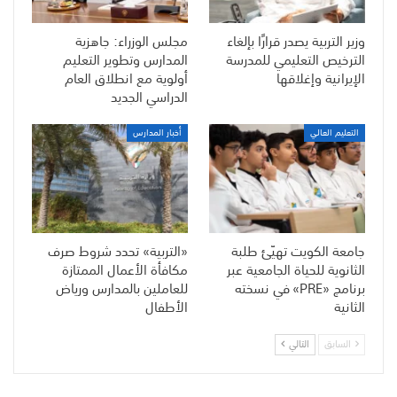
وزير التربية يصدر قرارًا بإلغاء
مجلس الوزراء: جاهزية
الترخيص التعليمي للمدرسة
المدارس وتطوير التعليم
الإيرانية وإغلاقها
أولوية مع انطلاق العام
الدراسي الجديد
التعليم العالي
أخبار المدارس
جامعة الكويت تهيّئ طلبة
«التربية» تحدد شروط صرف
الثانوية للحياة الجامعية عبر
مكافأة الأعمال الممتازة
برنامج «PRE» في نسخته
للعاملين بالمدارس ورياض
الثانية
الأطفال
السابق
التالي