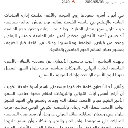
تم النشر بتاريخ
2019/05/03
2,140
في أجواء أسرية تسودها روح المودة والألفة نظمت إدارة العلاقات
العامة والإعلام في جامعة الكويت فعالية يوم قريش التراثية بمناسبة
قرب حلول شهر رمضان المبارك، وذلك تحت رعاية وحضور مدير الجامعة
أ.د.حسين أحمد الأنصاري وحضور أمين عام الجامعة د.مثنى الرفاعي
وعدد من قياديي الجامعة ومنتسبيها وذلك في قاعة كبار الضيوف
بمسرح صباح السالم الحرم الجامعي بالخالدية.
وبهذه المناسبة، أعرب د.حسين الأنصاري عن سعادته بالتقائه بالأسرة
الجامعية لتبادل التهاني والتبريكات بمناسبة قرب حلول الشهر الفضيل
تعزيزا لروح الأسرة الواحدة وإحياء للموروث الشعبي.
وألقى أ.د.الأنصاري كلمة جاء فيها «يسعدني باسم أسرة جامعة الكويت
أن أرفع أسمى آيات التهاني والتبريكات لمقام حضرة صاحب السمو
الأمير الشيخ صباح الأحمد، حفظه الله ورعاه، ولسمو ولي العهد الشيخ
نواف الأحمد، حفظه الله ورعاه، وللشعب الكويتي الوفي بمناسبة قرب
حلول شهر رمضان المبارك، سائلا المولى عز وجل أن يعيد هذه المناسبة
المباركة على سموهما بوافر الخير واليمن والبركات وأن يسبغ عليهما
موفور الصحة والعافية، وأن يعيده على وطننا الغالي والأمتين العربية