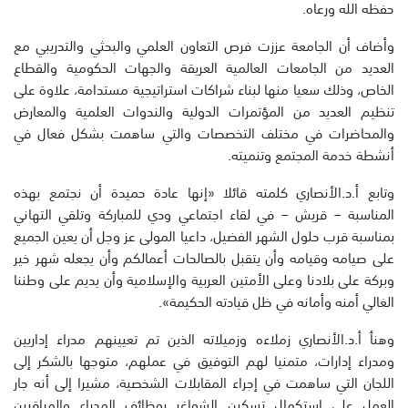
حفظه الله ورعاه.
وأضاف أن الجامعة عززت فرص التعاون العلمي والبحثي والتدريبي مع
العديد من الجامعات العالمية العريقة والجهات الحكومية والقطاع
الخاص، وذلك سعيا منها لبناء شراكات استراتيجية مستدامة، علاوة على
تنظيم العديد من المؤتمرات الدولية والندوات العلمية والمعارض
والمحاضرات في مختلف التخصصات والتي ساهمت بشكل فعال في
أنشطة خدمة المجتمع وتنميته.
وتابع أ.د.الأنصاري كلمته قائلا «إنها عادة حميدة أن نجتمع بهذه
المناسبة – قريش – في لقاء اجتماعي ودي للمباركة وتلقي التهاني
بمناسبة قرب حلول الشهر الفضيل، داعيا المولى عز وجل أن يعين الجميع
على صيامه وقيامه وأن يتقبل بالصالحات أعمالكم وأن يجعله شهر خير
وبركة على بلادنا وعلى الأمتين العربية والإسلامية وأن يديم على وطننا
الغالي أمنه وأمانه في ظل قيادته الحكيمة».
وهنأ أ.د.الأنصاري زملاءه وزميلاته الذين تم تعيينهم مدراء إداريين
ومدراء إدارات، متمنيا لهم التوفيق في عملهم، متوجها بالشكر إلى
اللجان التي ساهمت في إجراء المقابلات الشخصية، مشيرا إلى أنه جار
العمل على استكمال تسكين الشواغر بوظائف المدراء والمراقبين