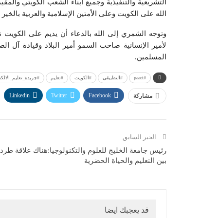
التشريعية والتنفيذية وجميع أبناء الشعب الكويتي وال
الله على الكويت وعلى الأمتين الإسلامية والعربية بالخير 
وتوجه الشمري إلى الله بالدعاء أن يديم على الكويت نع
لأمير الإنسانية صاحب السمو أمير البلاد وقيادة آل ال
المسلمين.
#paaet
#التطبيقي
#الكويت
#تعليم
#جريدة_تعليم_الالكت
Linkedin
Twitter
Facebook
مشاركة
الخبر السابق
رئيس جامعة الخليج للعلوم والتكنولوجيا:هناك علاقة طردي
بين التعليم والحياة الحضرية
قد يعجبك ايضا