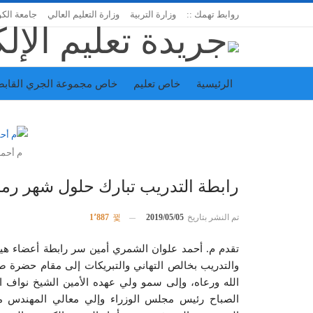
روابط تهمك ::
وزارة التربية
وزارة التعليم العالي
جامعة الك
الرئيسية
خاص تعليم
خاص مجموعة الجري القابض
اتحاد المدارس الخاصة
إدارة الجريدة
م أحم
رابطة التدريب تبارك حلول شهر رم
تم النشر بتاريخ
2019/05/05
1٬887
تقدم م. أحمد علوان الشمري أمين سر رابطة أعضاء هيئة ا
والتدريب بخالص التهاني والتبريكات إلى مقام حضرة صا
الله ورعاه، وإلى سمو ولي عهده الأمين الشيخ نواف ال
الصباح رئيس مجلس الوزراء وإلي معالي المهندس م