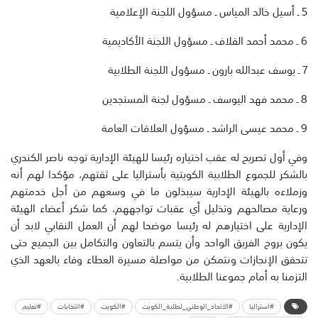
5 ـ أسيل خالد المياس ـ مسؤول اللجنة الإعلامية
6 ـ محمد أحمد القلاف ـ مسؤول اللجنة الأكاديمية
7 ـ يوسف عبدالله بارون ـ مسؤول اللجنة الطلابية
8 ـ محمد فهد اليوسف ـ مسؤول لجنة المستجدين
9 ـ محمد عيسى الراشد ـ مسؤول العلاقات العامة
وفي أول تصريح له عقب اختياره رئيسا للهيئة الإدارية توجه ناصر الكندري
بالشكر للجموع الطلابية الكويتية بأستراليا على ثقتهم، مؤكدا لهم أنه
وزملاءه بالهيئة الإدارية سيبذلون ما في وسعهم من أجل خدمتهم
ورعاية مصالحهم وتذليل أي عقبات تواجههم، كما شكر أعضاء الهيئة
الإدارية على اختيارهم له رئيسا موضحا لهم أن العمل النقابي لابد أن
يكون بروح الفريق الواحد وأن يتسم بالتعاون والتكامل بين الجميع حتى
تتحقق الإنجازات ونتمكن من مواصلة مسيرة العطاء وفاء بالعهد الذي
التزمنا به أمام جموعنا الطلابية.
#استراليا
#الاتحاد_الوطني_لطلبة_الكويت
#الكويت
#انتخابات
#تعليم