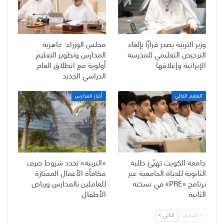
وزير التربية يصدر قرارًا بإلغاء
مجلس الوزراء: جاهزية
الترخيص التعليمي للمدرسة
المدارس وتطوير التعليم
الإيرانية وإغلاقها
أولوية مع انطلاق العام
الدراسي الجديد
التعليم العالي
أخبار المدارس
جامعة الكويت تهيّئ طلبة
«التربية» تحدد شروط صرف
الثانوية للحياة الجامعية عبر
مكافأة الأعمال الممتازة
برنامج «PRE» في نسخته
للعاملين بالمدارس ورياض
الثانية
الأطفال
السابق
التالي