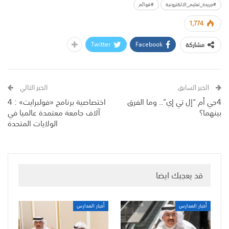
#جريدة_تعليم_الالكترونية
#قوائم
1,774
Twitter
Facebook
مشاركة
الخبر السابق
الخبر التالي
4جي أم “إل تي إي”.. وما الفرق
اختصاصية برنامج «فولبرايت» : 4
بينهما؟
آلاف جامعة معتمدة عالميا في
الولايات المتحدة
قد يعجبك ايضا
أخبار المدارس
أخبار المدارس