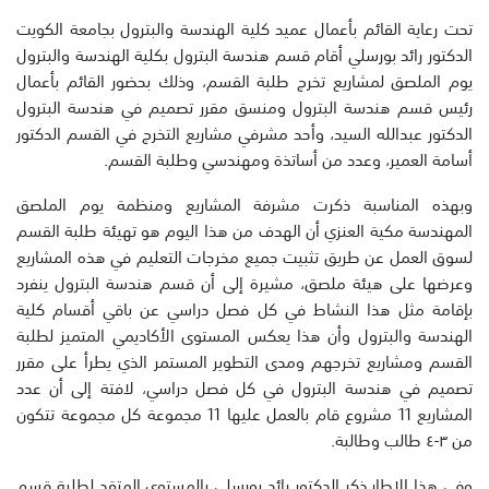
تحت رعاية القائم بأعمال عميد كلية الهندسة والبترول بجامعة الكويت
الدكتور رائد بورسلي أقام قسم هندسة البترول بكلية الهندسة والبترول
يوم الملصق لمشاريع تخرج طلبة القسم، وذلك بحضور القائم بأعمال
رئيس قسم هندسة البترول ومنسق مقرر تصميم في هندسة البترول
الدكتور عبدالله السيد، وأحد مشرفي مشاريع التخرج في القسم الدكتور
أسامة العمير، وعدد من أساتذة ومهندسي وطلبة القسم.
وبهذه المناسبة ذكرت مشرفة المشاريع ومنظمة يوم الملصق
المهندسة مكية العنزي أن الهدف من هذا اليوم هو تهيئة طلبة القسم
لسوق العمل عن طريق تثبيت جميع مخرجات التعليم في هذه المشاريع
وعرضها على هيئة ملصق، مشيرة إلى أن قسم هندسة البترول ينفرد
بإقامة مثل هذا النشاط في كل فصل دراسي عن باقي أقسام كلية
الهندسة والبترول وأن هذا يعكس المستوى الأكاديمي المتميز لطلبة
القسم ومشاريع تخرجهم ومدى التطوير المستمر الذي يطرأ على مقرر
تصميم في هندسة البترول في كل فصل دراسي، لافتة إلى أن عدد
المشاريع 11 مشروع قام بالعمل عليها 11 مجموعة كل مجموعة تتكون
من ٣-٤ طالب وطالبة.
وفي هذا الإطار ذكر الدكتور رائد بورسلي بالمستوى المتقد لطلبة قسم