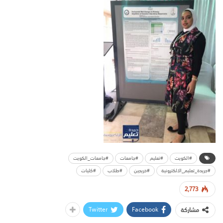
#الكويت
#تعليم
#جامعات
#جامعات_الكويت
#جريدة_تعليم_الالكترونية
#خريجين
#طلاب
#كليات
2,773
Twitter
Facebook
مشاركة