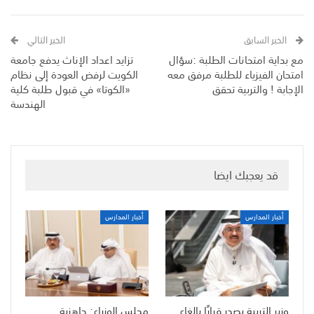
الخبر السابق
الخبر التالي
مع بداية امتحانات الطلبة :سؤال
تزايد اعداد الإناث يدفع جامعة
امتحان الفيزياء للطلبة مرفق معه
الكويت لرفض العودة إلى نظام
الإجابة ! والتربية تحقق
«الكوتا» في قبول طلبة كلية
الهندسة
قد يعجبك ايضا
أخبار المدارس
أخبار المدارس
وزير التربية يصدر قرارًا بإلغاء
مجلس الوزراء: جاهزية